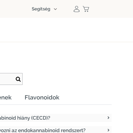
Segítség
ének
Flavonoidok
abinoid hiány (CECD)?
ozni az endokannabinoid rendszert?