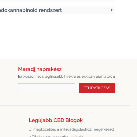
ndokannabinoid rendszert
Maradj naprakész
Iratkozzon fel a legfrissebb hírekre és exkluzív ajánlatokra
FELIRATKOZÁS
Legújabb CBD Blogok
Új megközelítés a mikroadagoláshoz: megérkezett
a Cibdol szarvasgomba-kínálata