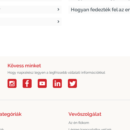
?
Hogyan fedezték fel az e
Kövess minket
Hogy naprakész legyen a legfrissebb vállalati információkkal
ategóriák
Vevőszolgálat
Az én fiókom
lák
Lépjen kapcsolatba velünk