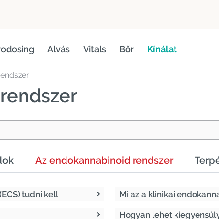
rodosing
Alvás
Vitals
Bőr
Kínálat
rendszer
rendszer
dok
Az endokannabinoid rendszer
Terp
ECS) tudni kell
Mi az a klinikai endokann
Hogyan lehet kiegyensúly