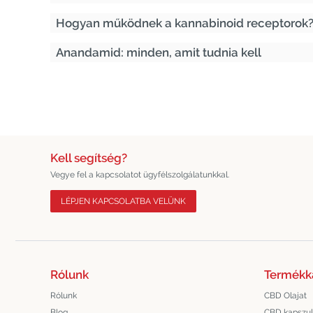
Hogyan működnek a kannabinoid receptorok
Anandamid: minden, amit tudnia kell
Kell segítség?
Vegye fel a kapcsolatot ügyfélszolgálatunkkal.
LÉPJEN KAPCSOLATBA VELÜNK
Rólunk
Termékk
Rólunk
CBD Olajat
Blog
CBD kapszu