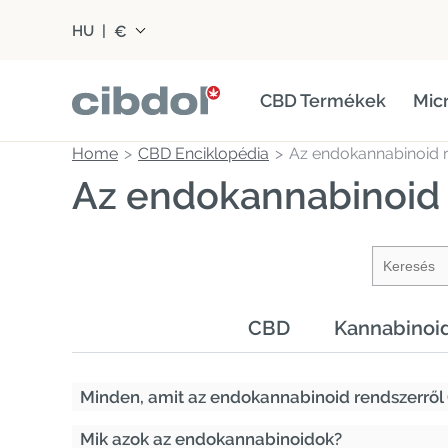
€
HU
|
CBD Termékek
Mic
Home
CBD Enciklopédia
Az endokannabinoid 
Az endokannabinoid 
CBD
Kannabinoi
Minden, amit az endokannabinoid rendszerről (
Mik azok az endokannabinoidok?