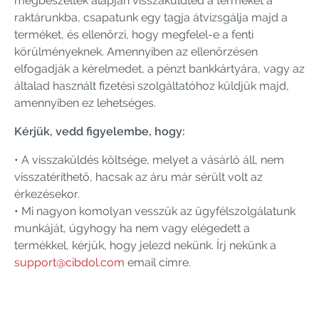
megbeszéltek alapján visszaküldted a terméket a
raktárunkba, csapatunk egy tagja átvizsgálja majd a
terméket, és ellenőrzi, hogy megfelel-e a fenti
körülményeknek. Amennyiben az ellenőrzésen
elfogadják a kérelmedet, a pénzt bankkártyára, vagy az
általad használt fizetési szolgáltatóhoz küldjük majd,
amennyiben ez lehetséges.
Kérjük, vedd figyelembe, hogy:
• A visszaküldés költsége, melyet a vásárló áll, nem
visszatéríthető, hacsak az áru már sérült volt az
érkezésekor.
• Mi nagyon komolyan vesszük az ügyfélszolgálatunk
munkáját, úgyhogy ha nem vagy elégedett a
termékkel, kérjük, hogy jelezd nekünk. Írj nekünk a
support@cibdol.com
email címre.