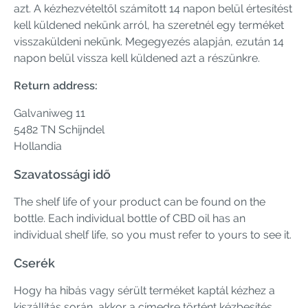
azt. A kézhezvételtől számított 14 napon belül értesítést
kell küldened nekünk arról, ha szeretnél egy terméket
visszaküldeni nekünk. Megegyezés alapján, ezután 14
napon belül vissza kell küldened azt a részünkre.
Return address:
Galvaniweg 11
5482 TN Schijndel
Hollandia
Szavatossági idő
The shelf life of your product can be found on the
bottle. Each individual bottle of CBD oil has an
individual shelf life, so you must refer to yours to see it.
Cserék
Hogy ha hibás vagy sérült terméket kaptál kézhez a
kiszállítás során, akkor a címedre történt kézbesítés