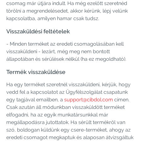
csomag már útjára indult. Ha még ezelőtt szeretnéd
törölni a megrendelésedet, akkor kérünk, lépj velünk
kapcsolatba, amilyen hamar csak tudsz.
Visszaküldési feltételek
- Minden terméket az eredeti csomagolásában kell
visszaküldeni - lezárt, még meg nem bontott
állapotában és sérülések nélkül (ha ez megoldható).
Termék visszaküldése
Ha egy terméket szeretnél visszaküldeni, kérjük, hogy
vedd fel a kapcsolatot az Ügyfélszolgálat csapatunk
egy tagjával emailben, a
support@cibdol.com
címen.
Csak azután áll módunkban visszaküldött terméket
elfogadni, ha az egyik munkatársunkkal már
megállapodásra jutottatok. Ha sérült termékről van
szó, boldogan küldünk egy csere-terméket, ahogy az
eredeti csomagot megkaptuk és alaposan átvizsgáltuk