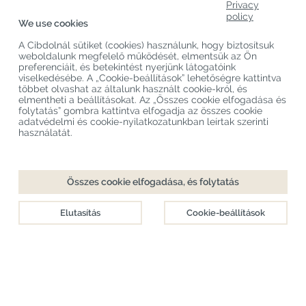
Privacy
Rólunk
policy
We use cookies
Termékkategóriák
A Cibdolnál sütiket (cookies) használunk, hogy biztosítsuk
weboldalunk megfelelő működését, elmentsük az Ön
Vevőszolgálat
preferenciáit, és betekintést nyerjünk látogatóink
viselkedésébe. A „Cookie-beállítások” lehetőségre kattintva
Legújabb CBD Blogok
többet olvashat az általunk használt cookie-król, és
elmentheti a beállításokat. Az „Összes cookie elfogadása és
folytatás” gombra kattintva elfogadja az összes cookie
adatvédelmi és cookie-nyilatkozatunkban leírtak szerinti
Copyright
©
Cibdol
Last updated 07-08-2026
használatát.
Cibdol bv
, Handelsweg 1a, 5492NL Sint-Oedenrode, the Netherlands
KvK: 76495035 VAT: NL860644923B01
Összes cookie elfogadása, és folytatás
Elutasítás
Cookie-beállítások