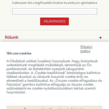
Iratkozzon fel a legfrissebb hírekre és exkluzív ajánlatokra
FELIRATKOZÁS
Rólunk
Termékkategóriák
Privacy
policy
We use cookies
Vevőszolgálat
A Cibdolnál sütiket (cookies) használunk, hogy biztosítsuk
Legújabb CBD Blogok
weboldalunk megfelelő működését, elmentsük az Ön
preferenciáit, és betekintést nyerjünk látogatóink
viselkedésébe. A „Cookie-beállítások” lehetőségre kattintva
többet olvashat az általunk használt cookie-król, és
Copyright
©
Cibdol
Last updated 08-08-2026
elmentheti a beállításokat. Az „Összes cookie elfogadása és
Cibdol bv
, Handelsweg 1a, 5492NL Sint-Oedenrode, the Netherlands
folytatás” gombra kattintva elfogadja az összes cookie
KvK: 76495035 VAT: NL860644923B01
adatvédelmi és cookie-nyilatkozatunkban leírtak szerinti
használatát.
Hozzáadás a kosárhoz