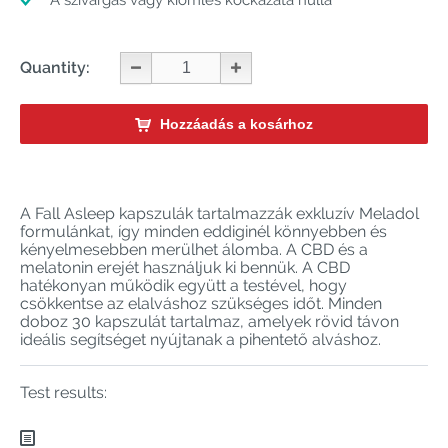
A szivárgás vagy kiömlés kockázata nulla
Quantity:
Hozzáadás a kosárhoz
A Fall Asleep kapszulák tartalmazzák exkluzív Meladol
formulánkat, így minden eddiginél könnyebben és
kényelmesebben merülhet álomba. A CBD és a
melatonin erejét használjuk ki bennük. A CBD
hatékonyan működik együtt a testével, hogy
csökkentse az elalváshoz szükséges időt. Minden
doboz 30 kapszulát tartalmaz, amelyek rövid távon
ideális segítséget nyújtanak a pihentető alváshoz.
Test results: