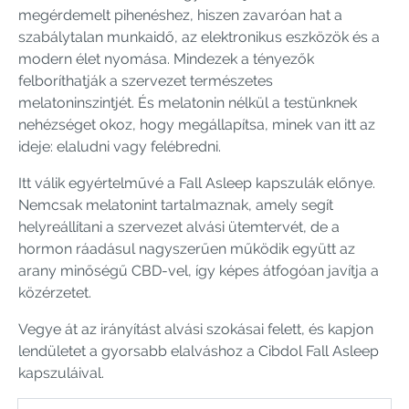
megérdemelt pihenéshez, hiszen zavaróan hat a
szabálytalan munkaidő, az elektronikus eszközök és a
modern élet nyomása. Mindezek a tényezők
felboríthatják a szervezet természetes
melatoninszintjét. És melatonin nélkül a testünknek
nehézséget okoz, hogy megállapítsa, minek van itt az
ideje: elaludni vagy felébredni.
Itt válik egyértelművé a Fall Asleep kapszulák előnye.
Nemcsak melatonint tartalmaznak, amely segít
helyreállítani a szervezet alvási ütemtervét, de a
hormon ráadásul nagyszerűen működik együtt az
arany minőségű CBD-vel, így képes átfogóan javítja a
közérzetet.
Vegye át az irányítást alvási szokásai felett, és kapjon
lendületet a gyorsabb elalváshoz a Cibdol Fall Asleep
kapszuláival.