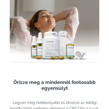
Őrizze meg a mindennél fontosabb
egyensúlyt
Legyen még hatékonyabb és élvezze az eddigi
legátfogóbb wellness-élményt a CBD Olaj 2.0-val,