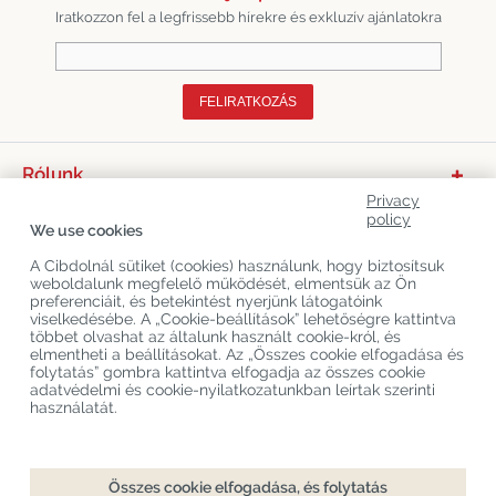
Iratkozzon fel a legfrissebb hírekre és exkluzív ajánlatokra
FELIRATKOZÁS
Rólunk
Privacy
Termékkategóriák
policy
We use cookies
Vevőszolgálat
A Cibdolnál sütiket (cookies) használunk, hogy biztosítsuk
weboldalunk megfelelő működését, elmentsük az Ön
Legújabb CBD Blogok
preferenciáit, és betekintést nyerjünk látogatóink
viselkedésébe. A „Cookie-beállítások” lehetőségre kattintva
többet olvashat az általunk használt cookie-król, és
elmentheti a beállításokat. Az „Összes cookie elfogadása és
Copyright
©
Cibdol
Last updated 06-08-2026
folytatás” gombra kattintva elfogadja az összes cookie
Cibdol bv
, Handelsweg 1a, 5492NL Sint-Oedenrode, the Netherlands
adatvédelmi és cookie-nyilatkozatunkban leírtak szerinti
KvK: 76495035 VAT: NL860644923B01
használatát.
Összes cookie elfogadása, és folytatás