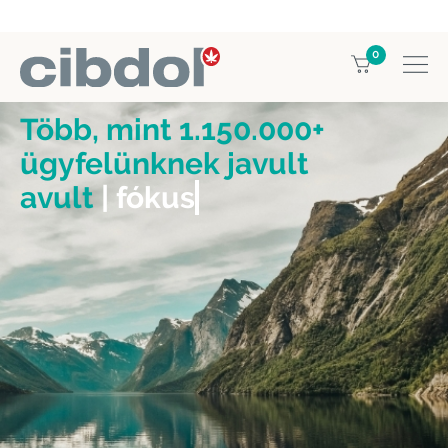
0
Több, mint 1.150.000+
ügyfelünknek javult
avult
| fókusszal