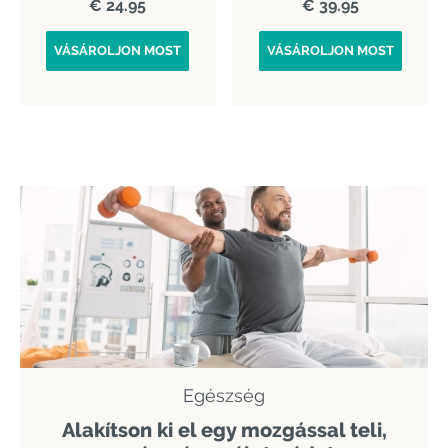
€ 24.95
€ 39.95
VÁSÁROLJON MOST
VÁSÁROLJON MOST
Egészség
Alakítson ki el egy mozgással teli,