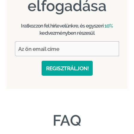
elfogadása
Iratkozzon fel hírlevelünkre, és egyszeri
10%
kedvezményben részesül
REGISZTRÁLJON!
FAQ