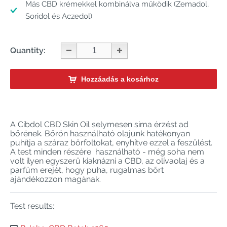
Más CBD krémekkel kombinálva működik (Zemadol,
Soridol és Aczedol)
Quantity:
Hozzáadás a kosárhoz
A Cibdol CBD Skin Oil selymesen sima érzést ad
bőrének. Bőrön használható olajunk hatékonyan
puhítja a száraz bőrfoltokat, enyhítve ezzel a feszülést.
A test minden részére használható - még soha nem
volt ilyen egyszerű kiaknázni a CBD, az olívaolaj és a
parfüm erejét, hogy puha, rugalmas bőrt
ajándékozzon magának.
Test results: