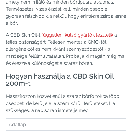
amely nem irritáló és minden bőrtípusra alkalmas.
Természetes, vizes érzést kelt, minden cseppje
gyorsan felszívódik, anélkül, hogy érintésre zsíros lenne
a bőr.
A CBD Skin Oil-t
független, külső gyártók tesztelik
a
teljes biztonságért. Teljesen mentes a GMO-tól,
allergénektől és nem kívánt szennyeződéstől - a
minősége felülmúlhatatlan. Próbálja ki magán még ma
és érezze a különbséget a száraz bőrén.
Hogyan használja a CBD Skin Oil
200m-t
Masszírozzon közvetlenül a száraz bőrfoltokba több
cseppet, de kerülje el a szem körüli területeket. Ha
szükséges, a nap során ismételje meg.
Adatlap