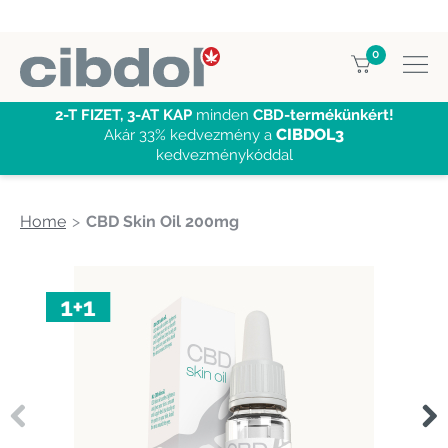
0
2-T FIZET, 3-AT KAP
minden
CBD-termékünkért!
CIBDOL3
Akár 33% kedvezmény a
kedvezménykóddal
Home
CBD Skin Oil 200mg