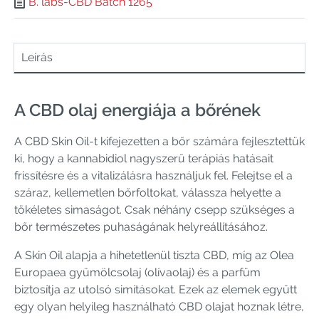
B. labs-CBD Batch 1265
Leírás
A CBD olaj energiája a bőrének
A CBD Skin Oil-t kifejezetten a bőr számára fejlesztettük
ki, hogy a kannabidiol nagyszerű terápiás hatásait
frissítésre és a vitalizálásra használjuk fel. Felejtse el a
száraz, kellemetlen bőrfoltokat, válassza helyette a
tökéletes simaságot. Csak néhány csepp szükséges a
bőr természetes puhaságának helyreállításához.
A Skin Oil alapja a hihetetlenül tiszta CBD, míg az Olea
Europaea gyümölcsolaj (olívaolaj) és a parfüm
biztosítja az utolsó simításokat. Ezek az elemek együtt
egy olyan helyileg használható CBD olajat hoznak létre,