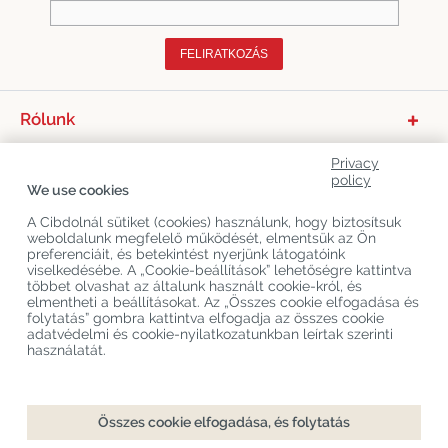
FELIRATKOZÁS
Rólunk
Termékkategóriák
Privacy
policy
Vevőszolgálat
We use cookies
Legújabb CBD Blogok
A Cibdolnál sütiket (cookies) használunk, hogy biztosítsuk
weboldalunk megfelelő működését, elmentsük az Ön
preferenciáit, és betekintést nyerjünk látogatóink
viselkedésébe. A „Cookie-beállítások” lehetőségre kattintva
Copyright
©
Cibdol
Last updated 08-08-2026
többet olvashat az általunk használt cookie-król, és
elmentheti a beállításokat. Az „Összes cookie elfogadása és
Cibdol bv
, Handelsweg 1a, 5492NL Sint-Oedenrode, the Netherlands
folytatás” gombra kattintva elfogadja az összes cookie
KvK: 76495035 VAT: NL860644923B01
adatvédelmi és cookie-nyilatkozatunkban leírtak szerinti
használatát.
Hozzáadás a kosárhoz
Összes cookie elfogadása, és folytatás
Checkout