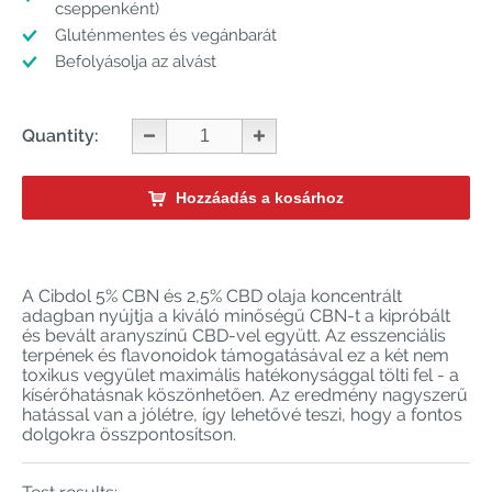
cseppenként)
Gluténmentes és vegánbarát
Befolyásolja az alvást
Quantity:
Hozzáadás a kosárhoz
A Cibdol 5% CBN és 2,5% CBD olaja koncentrált
adagban nyújtja a kiváló minőségű CBN-t a kipróbált
és bevált aranyszínű CBD-vel együtt. Az esszenciális
terpének és flavonoidok támogatásával ez a két nem
toxikus vegyület maximális hatékonysággal tölti fel - a
kísérőhatásnak köszönhetően. Az eredmény nagyszerű
hatással van a jólétre, így lehetővé teszi, hogy a fontos
dolgokra összpontosítson.