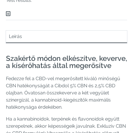
Test results:
Leírás
Szakértő módon elkészítve, keverve,
a kísérőhatás által megerősítve
Fedezze fel a CBD-vel megerősített kiváló minőségű
CBN hatékonyságát a Cibdol 5% CBN és 2,5% CBD
olajban. Óvatosan összekeverve a két vegyület
szinergizál, a kannabinoid-kiegészítők maximális
hatékonysága érdekében.
Ha a kannabinoidok, terpének és flavonoidok együtt
szerepelnek, akkor képességeik javulnak. Exkluzív CBN