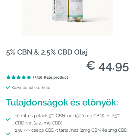
5% CBN & 2.5% CBD Olaj
€ 44.95
(336)
Rate product
Közvetlenül elérhető
Tulajdonságok és előnyök:
10 ml-es palack 5% CBN-nel (500 mg CBN) és 2,5%
CBD-vel (250 mg CBD)
250 +/- csepp CBD-t tartalmaz (2mg CBN és 1mg CBD