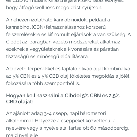
és CBD formulánk kihasználja a kísérőhatás előnyeit,
hogy átfogó wellness megoldást nyújtson.
A nehezen izolálható kannabinoidok, például a
kannabinol (CBN) felhasználásához korszerű
felszerelésekre és kifinomult eljárásokra van szükség. A
Cibdol az iparágban vezető módszereket alkalmaz
ezeknek a vegyületeknek a kivonására és páratlan
tisztaságú és minőségű előállítására.
Alapvető terpénekkel és tápláló olívaolajjal kombinálva
az 5% CBN és 2,5% CBD olaj tökéletes megoldás a jólét
fokozására több szempontból is.
Hogyan kell használni a Cibdol 5% CBN és 2,5%
CBD olajat:
Az ajánlott adag 3-4 csepp, napi háromszori
alkalommal. Helyezze a cseppeket közvetlenül a
nyelvére vagy a nyelve alá, tartsa ott 60 másodpercig,
majd nyelje le.