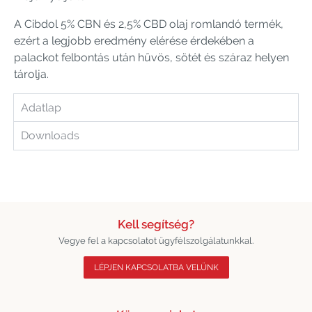
A Cibdol 5% CBN és 2,5% CBD olaj romlandó termék,
ezért a legjobb eredmény elérése érdekében a
palackot felbontás után hűvös, sötét és száraz helyen
tárolja.
Adatlap
Downloads
Kell segítség?
Vegye fel a kapcsolatot ügyfélszolgálatunkkal.
LÉPJEN KAPCSOLATBA VELÜNK