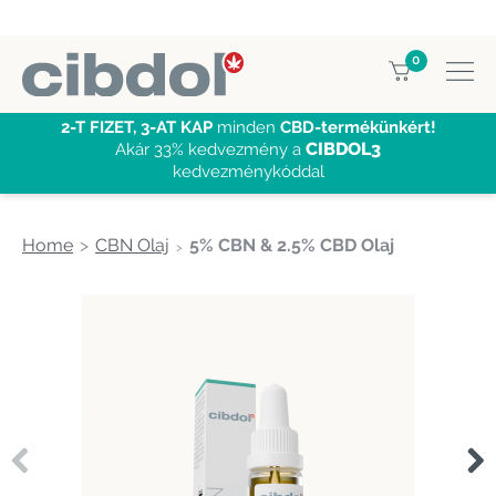
0
2-T FIZET, 3-AT KAP
minden
CBD-termékünkért!
CIBDOL3
Akár 33% kedvezmény a
kedvezménykóddal
Home
CBN Olaj
5% CBN & 2.5% CBD Olaj