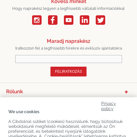
Kövess minket
Hogy naprakész legyen a legfrissebb vállalati információkkal
Maradj naprakész
Iratkozzon fel a legfrissebb hírekre és exkluzív ajánlatokra
FELIRATKOZÁS
Rólunk
Termékkategóriák
Privacy
policy
We use cookies
Vevőszolgálat
A Cibdolnál sütiket (cookies) használunk, hogy biztosítsuk
Legújabb CBD Blogok
weboldalunk megfelelő működését, elmentsük az Ön
preferenciáit, és betekintést nyerjünk látogatóink
viselkedésébe. A „Cookie-beállítások” lehetőségre kattintva