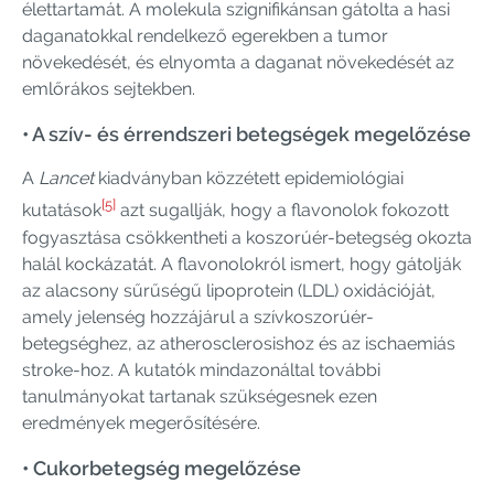
élettartamát. A molekula szignifikánsan gátolta a hasi
daganatokkal rendelkező egerekben a tumor
növekedését, és elnyomta a daganat növekedését az
emlőrákos sejtekben.
• A szív- és érrendszeri betegségek megelőzése
A
Lancet
kiadványban közzétett epidemiológiai
[5]
kutatások
azt sugallják, hogy a flavonolok fokozott
fogyasztása csökkentheti a koszorúér-betegség okozta
halál kockázatát. A flavonolokról ismert, hogy gátolják
az alacsony sűrűségű lipoprotein (LDL) oxidációját,
amely jelenség hozzájárul a szívkoszorúér-
betegséghez, az atherosclerosishoz és az ischaemiás
stroke-hoz. A kutatók mindazonáltal további
tanulmányokat tartanak szükségesnek ezen
eredmények megerősítésére.
• Cukorbetegség megelőzése