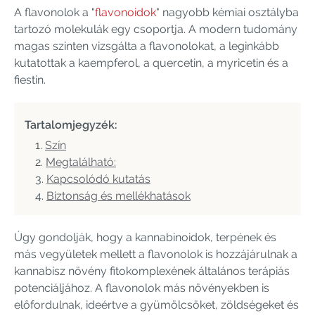
A flavonolok a "
flavonoidok
" nagyobb kémiai osztályba
tartozó molekulák egy csoportja. A modern tudomány
magas szinten vizsgálta a flavonolokat, a leginkább
kutatottak a kaempferol, a quercetin, a myricetin és a
fiestin.
Tartalomjegyzék:
Szín
Megtalálható:
Kapcsolódó kutatás
Biztonság és mellékhatások
Úgy gondolják, hogy a kannabinoidok, terpének és
más vegyületek mellett a flavonolok is hozzájárulnak a
kannabisz növény fitokomplexének általános terápiás
potenciáljához. A flavonolok más növényekben is
előfordulnak, ideértve a gyümölcsöket, zöldségeket és