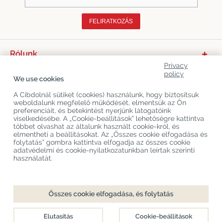
FELIRATKOZÁS
Rólunk
Privacy
Termékkategóriák
policy
We use cookies
Vevőszolgálat
A Cibdolnál sütiket (cookies) használunk, hogy biztosítsuk
weboldalunk megfelelő működését, elmentsük az Ön
Legújabb CBD Blogok
preferenciáit, és betekintést nyerjünk látogatóink
viselkedésébe. A „Cookie-beállítások” lehetőségre kattintva
többet olvashat az általunk használt cookie-król, és
elmentheti a beállításokat. Az „Összes cookie elfogadása és
Copyright
©
Cibdol
Last updated 06-08-2026
folytatás” gombra kattintva elfogadja az összes cookie
Cibdol bv
, Handelsweg 1a, 5492NL Sint-Oedenrode, the Netherlands
adatvédelmi és cookie-nyilatkozatunkban leírtak szerinti
KvK: 76495035 VAT: NL860644923B01
használatát.
Összes cookie elfogadása, és folytatás
Elutasítás
Cookie-beállítások