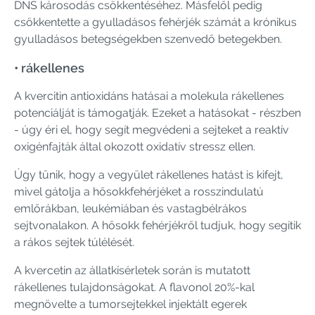
DNS károsodás csökkentéséhez. Másfelől pedig
csökkentette a gyulladásos fehérjék számát a krónikus
gyulladásos betegségekben szenvedő betegekben.
• rákellenes
A kvercitin antioxidáns hatásai a molekula rákellenes
potenciálját is támogatják. Ezeket a hatásokat - részben
- úgy éri el, hogy segít megvédeni a sejteket a reaktív
oxigénfajták által okozott oxidatív stressz ellen.
Úgy tűnik, hogy a vegyület rákellenes hatást is kifejt,
mivel gátolja a hősokkfehérjéket a rosszindulatú
emlőrákban, leukémiában és vastagbélrákos
sejtvonalakon. A hősokk fehérjékről tudjuk, hogy segítik
a rákos sejtek túlélését.
A kvercetin az állatkísérletek során is mutatott
rákellenes tulajdonságokat. A flavonol 20%-kal
megnövelte a tumorsejtekkel injektált egerek