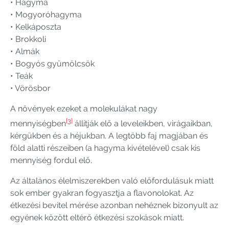
• Hagyma
• Mogyoróhagyma
• Kelkáposzta
• Brokkoli
• Almák
• Bogyós gyümölcsök
• Teák
• Vörösbor
A növények ezeket a molekulákat nagy
[3]
mennyiségben
állítják elő a leveleikben, virágaikban,
kérgükben és a héjukban. A legtöbb faj magjában és
föld alatti részeiben (a hagyma kivételével) csak kis
mennyiség fordul elő.
Az általános élelmiszerekben való előfordulásuk miatt
sok ember gyakran fogyasztja a flavonolokat. Az
étkezési bevitel mérése azonban nehéznek bizonyult az
egyének között eltérő étkezési szokások miatt.