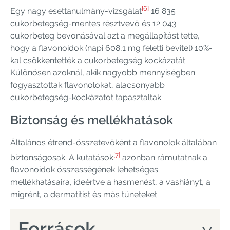
[6]
Egy nagy esettanulmány-vizsgálat
16 835
cukorbetegség-mentes résztvevő és 12 043
cukorbeteg bevonásával azt a megállapítást tette,
hogy a flavonoidok (napi 608,1 mg feletti bevitel) 10%-
kal csökkentették a cukorbetegség kockázatát.
Különösen azoknál, akik nagyobb mennyiségben
fogyasztottak flavonolokat, alacsonyabb
cukorbetegség-kockázatot tapasztaltak.
Biztonság és mellékhatások
Általános étrend-összetevőként a flavonolok általában
[7]
biztonságosak. A kutatások
azonban rámutatnak a
flavonoidok összességének lehetséges
mellékhatásaira, ideértve a hasmenést, a vashiányt, a
migrént, a dermatitist és más tüneteket.
Források