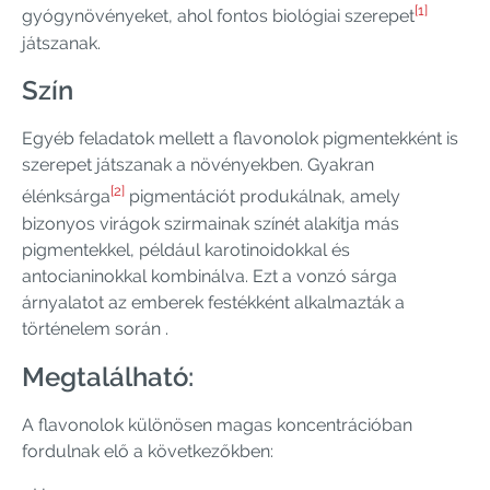
[1]
gyógynövényeket, ahol fontos biológiai szerepet
játszanak.
Szín
Egyéb feladatok mellett a flavonolok pigmentekként is
szerepet játszanak a növényekben. Gyakran
[2]
élénksárga
pigmentációt produkálnak, amely
bizonyos virágok szirmainak színét alakítja más
pigmentekkel, például karotinoidokkal és
antocianinokkal kombinálva. Ezt a vonzó sárga
árnyalatot az emberek festékként alkalmazták a
történelem során .
Megtalálható:
A flavonolok különösen magas koncentrációban
fordulnak elő a következőkben: