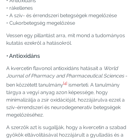
• Antioxidáns
• rákellenes
• A szív- és érrendszeri betegségek megelőzése
• Cukorbetegség megelőzése
Vessen egy pillantást arra, mit mond a tudományos
kutatás ezekről a hatásokról.
• Antioxidáns
A kvercetin flavonol antioxidáns hatásait a
World
Journal of Pharmacy and Pharmaceutical Sciences
-
[4]
ben közzétett tanulmány
ismerteti. A tanulmány
tárgya a vegyi anyag azon képessége, hogy
minimalizálja a zsír oxidációját, hozzájárulva ezzel a
szív-érrendszeri és neurodegeneratív betegségek
megelőzéséhez.
A szerzők azt is sugallják, hogy a kvercetin a szabad
gyökök eltávolításával hozzájárult a gyulladás és a