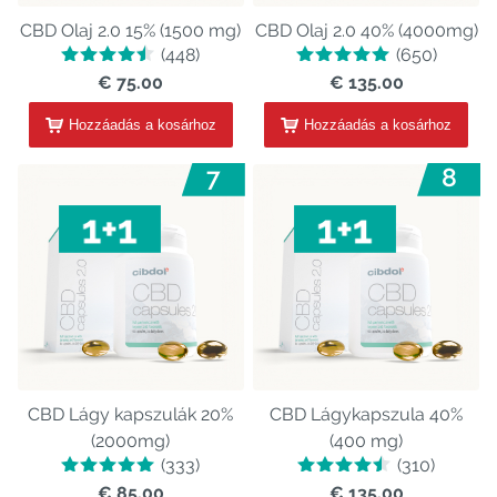
CBD Olaj 2.0 15% (1500 mg)
CBD Olaj 2.0 40% (4000mg)
(448)
(650)
€ 75.00
€ 135.00
Hozzáadás a kosárhoz
Hozzáadás a kosárhoz
7
8
CBD Lágy kapszulák 20%
CBD Lágykapszula 40%
(2000mg)
(400 mg)
(333)
(310)
€ 85.00
€ 135.00