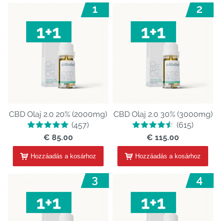
1
2
CBD Olaj 2.0 20% (2000mg)
CBD Olaj 2.0 30% (3000mg)
(457)
(615)
€ 85.00
€ 115.00
Hozzáadás a kosárhoz
Hozzáadás a kosárhoz
3
4