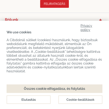
FELIRATKOZÁS
Rólunk
Privacy
Termékkategóriák
policy
We use cookies
Vevőszolgálat
A Cibdolnál sütiket (cookies) használunk, hogy biztosítsuk
weboldalunk megfelelő működését, elmentsük az Ön
Legújabb CBD Blogok
preferenciáit, és betekintést nyerjünk látogatóink
viselkedésébe. A „Cookie-beállítások” lehetőségre kattintva
többet olvashat az általunk használt cookie-król, és
elmentheti a beállításokat. Az „Összes cookie elfogadása és
Copyright
©
Cibdol
Last updated 10-08-2026
folytatás” gombra kattintva elfogadja az összes cookie
Cibdol bv
, Handelsweg 1a, 5492NL Sint-Oedenrode, the Netherlands
adatvédelmi és cookie-nyilatkozatunkban leírtak szerinti
KvK: 76495035 VAT: NL860644923B01
használatát.
Összes cookie elfogadása, és folytatás
Elutasítás
Cookie-beállítások