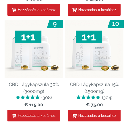
Hozzáadás a kosárhoz
Hozzáadás a kosárhoz
9
10
CBD Lágykapszula 30%
CBD Lágykapszula 15%
(3000mg)
(1500mg)
(308)
(304)
€ 115.00
€ 75.00
Hozzáadás a kosárhoz
Hozzáadás a kosárhoz