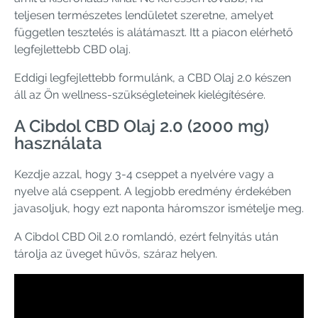
teljesen természetes lendületet szeretne, amelyet
független tesztelés is alátámaszt. Itt a piacon elérhető
legfejlettebb CBD olaj.
Eddigi legfejlettebb formulánk, a CBD Olaj 2.0 készen
áll az Ön wellness-szükségleteinek kielégítésére.
A Cibdol CBD Olaj 2.0 (2000 mg)
használata
Kezdje azzal, hogy 3-4 cseppet a nyelvére vagy a
nyelve alá cseppent. A legjobb eredmény érdekében
javasoljuk, hogy ezt naponta háromszor ismételje meg.
A Cibdol CBD Oil 2.0 romlandó, ezért felnyitás után
tárolja az üveget hűvös, száraz helyen.