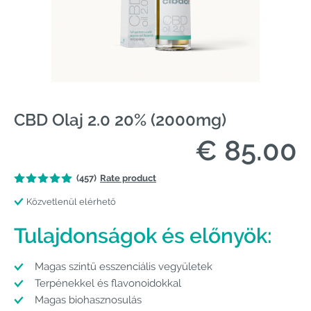
CBD Olaj 2.0 20% (2000mg)
€ 85.00
(457)
Rate product
Közvetlenül elérhető
Tulajdonságok és előnyök:
Magas szintű esszenciális vegyületek
Terpénekkel és flavonoidokkal
Magas biohasznosulás