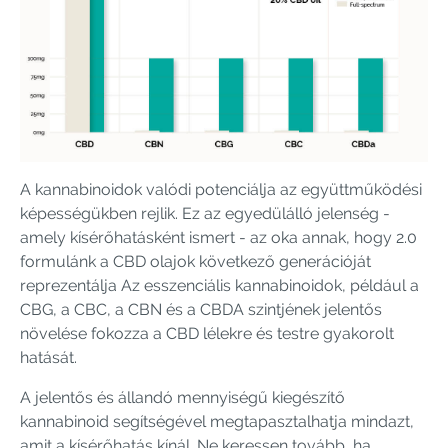
A kannabinoidok valódi potenciálja az együttműködési
képességükben rejlik. Ez az egyedülálló jelenség -
amely kísérőhatásként ismert - az oka annak, hogy 2.0
formulánk a CBD olajok következő generációját
reprezentálja Az esszenciális kannabinoidok, például a
CBG, a CBC, a CBN és a CBDA szintjének jelentős
növelése fokozza a CBD lélekre és testre gyakorolt ​​
hatását.
A jelentős és állandó mennyiségű kiegészítő
kannabinoid segítségével megtapasztalhatja mindazt,
amit a kísérőhatás kínál. Ne keressen tovább, ha