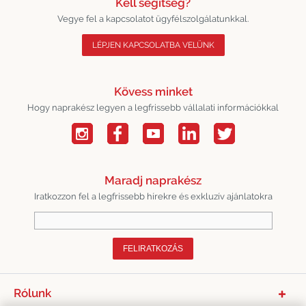
Kell segítség?
Vegye fel a kapcsolatot ügyfélszolgálatunkkal.
LÉPJEN KAPCSOLATBA VELÜNK
Kövess minket
Hogy naprakész legyen a legfrissebb vállalati információkkal
Maradj naprakész
Iratkozzon fel a legfrissebb hírekre és exkluzív ajánlatokra
FELIRATKOZÁS
Rólunk