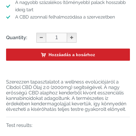
A nagyobb százalékos (töményebb) palack hosszabb
ideig tart
A CBD azonnali felhalmozódása a szervezetben
Quantity:
Hozzáadás a kosárhoz
Szerezzen tapasztalatot a wellness evolúciójáról a
Cibdol CBD Olaj 2.0 (2000mg) segítségével. A nagy
erősségű CBD alaphoz kenderből kivont esszenciális
kannabinoidokat adagoltunk. A természetes íz
érdekében kendermagolajjal kevertük, így könnyedén
élvezheti a kísérőhatás teljes testre gyakorolt előnyeit.
Test results: