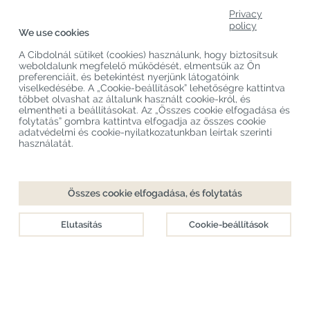
Termékkategóriák
Privacy
policy
We use cookies
Vevőszolgálat
A Cibdolnál sütiket (cookies) használunk, hogy biztosítsuk
Legújabb CBD Blogok
weboldalunk megfelelő működését, elmentsük az Ön
preferenciáit, és betekintést nyerjünk látogatóink
viselkedésébe. A „Cookie-beállítások” lehetőségre kattintva
többet olvashat az általunk használt cookie-król, és
Copyright
©
Cibdol
Last updated 06-08-2026
elmentheti a beállításokat. Az „Összes cookie elfogadása és
Cibdol bv
, Handelsweg 1a, 5492NL Sint-Oedenrode, the Netherlands
folytatás” gombra kattintva elfogadja az összes cookie
KvK: 76495035 VAT: NL860644923B01
adatvédelmi és cookie-nyilatkozatunkban leírtak szerinti
használatát.
Hozzáadás a kosárhoz
Összes cookie elfogadása, és folytatás
Checkout
Közvetlenül elérhető
Elutasítás
Cookie-beállítások