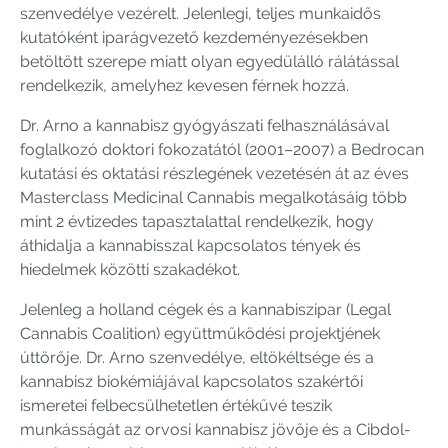
szenvedélye vezérelt. Jelenlegi, teljes munkaidős
kutatóként iparágvezető kezdeményezésekben
betöltött szerepe miatt olyan egyedülálló rálátással
rendelkezik, amelyhez kevesen férnek hozzá.
Dr. Arno a kannabisz gyógyászati ​​felhasználásával
foglalkozó doktori fokozatától (2001–2007) a Bedrocan
kutatási és oktatási részlegének vezetésén át az éves
Masterclass Medicinal Cannabis megalkotásáig több
mint 2 évtizedes tapasztalattal rendelkezik, hogy
áthidalja a kannabisszal kapcsolatos tények és
hiedelmek közötti szakadékot.
Jelenleg a holland cégek és a kannabiszipar (Legal
Cannabis Coalition) együttműködési projektjének
úttörője. Dr. Arno szenvedélye, eltökéltsége és a
kannabisz biokémiájával kapcsolatos szakértői
ismeretei felbecsülhetetlen értékűvé teszik
munkásságát az orvosi kannabisz jövője és a Cibdol-