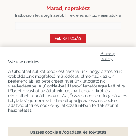
Maradj naprakész
Iratkozzon fel a legfrissebb hírekre és exkluzív ajánlatokra
FELIRATKOZÁS
Privacy
Rólunk
policy
We use cookies
Termékkategóriák
A Cibdolnál sütiket (cookies) használunk, hogy biztosítsuk
weboldalunk megfelelő működését, elmentsük az Ön
Vevőszolgálat
preferenciáit, és betekintést nyerjünk látogatóink
viselkedésébe. A „Cookie-beállítások” lehetőségre kattintva
Legújabb CBD Blogok
többet olvashat az általunk használt cookie-król, és
elmentheti a beállításokat. Az „Összes cookie elfogadása és
folytatás” gombra kattintva elfogadja az összes cookie
adatvédelmi és cookie-nyilatkozatunkban leírtak szerinti
Copyright
©
Cibdol
Last updated 10-08-2026
használatát.
Cibdol bv
, Handelsweg 1a, 5492NL Sint-Oedenrode, the Netherlands
KvK: 76495035 VAT: NL860644923B01
Összes cookie elfogadása, és folytatás