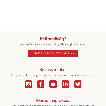
Kell segítség?
Vegye fel a kapcsolatot ügyfélszolgálatunkkal.
LÉPJEN KAPCSOLATBA VELÜNK
Kövess minket
Hogy naprakész legyen a legfrissebb vállalati információkkal
Maradj naprakész
Iratkozzon fel a legfrissebb hírekre és exkluzív ajánlatokra