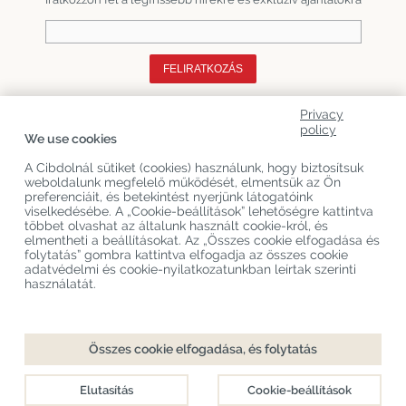
FELIRATKOZÁS
Privacy
Rólunk
policy
We use cookies
Termékkategóriák
A Cibdolnál sütiket (cookies) használunk, hogy biztosítsuk
weboldalunk megfelelő működését, elmentsük az Ön
Vevőszolgálat
preferenciáit, és betekintést nyerjünk látogatóink
viselkedésébe. A „Cookie-beállítások” lehetőségre kattintva
Legújabb CBD Blogok
többet olvashat az általunk használt cookie-król, és
elmentheti a beállításokat. Az „Összes cookie elfogadása és
folytatás” gombra kattintva elfogadja az összes cookie
adatvédelmi és cookie-nyilatkozatunkban leírtak szerinti
Copyright
©
Cibdol
Last updated 06-08-2026
használatát.
Cibdol bv
, Handelsweg 1a, 5492NL Sint-Oedenrode, the Netherlands
KvK: 76495035 VAT: NL860644923B01
Összes cookie elfogadása, és folytatás
Elutasítás
Cookie-beállítások