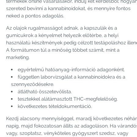
termékek online vásárlásakor, indulj két kérdésből: hogya
szereted bevinni a kannabinoidokat, és mennyire fontos
neked a pontos adagolás.
Az olajok rugalmasságot adnak, a kapszulák és a
gumicukrok a kényelmet helyezik előtérbe, a helyi
használatú készítmények pedig célzott testápoláshoz illen
A formátumon túl a minőség többet számít, mint a
marketing.
egyértelmű hatóanyag-információ adagonként.
független laborvizsgálat a kannabinoidokra és a
szennyeződésekre.
átlátható összetevőlista.
tesztekkel alátámasztott THC-megfelelőség.
következetes tételdokumentáció.
Kezdj alacsony mennyiséggel, maradj következetes néhá
napig, majd fokozatosan állíts az adagoláson. Ha várandó
vagy, szoptatsz, vényköteles gyógyszert szedsz, vagy