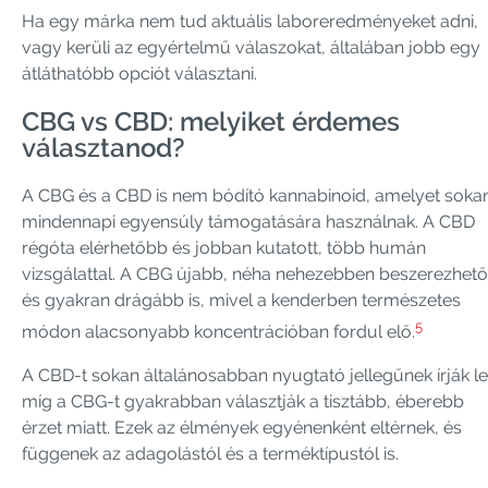
Ha egy márka nem tud aktuális laboreredményeket adni,
vagy kerüli az egyértelmű válaszokat, általában jobb egy
átláthatóbb opciót választani.
CBG vs CBD: melyiket érdemes
választanod?
A CBG és a CBD is nem bódító kannabinoid, amelyet soka
mindennapi egyensúly támogatására használnak. A CBD
régóta elérhetőbb és jobban kutatott, több humán
vizsgálattal. A CBG újabb, néha nehezebben beszerezhető
és gyakran drágább is, mivel a kenderben természetes
5
módon alacsonyabb koncentrációban fordul elő.
A CBD-t sokan általánosabban nyugtató jellegűnek írják le
míg a CBG-t gyakrabban választják a tisztább, éberebb
érzet miatt. Ezek az élmények egyénenként eltérnek, és
függenek az adagolástól és a terméktípustól is.