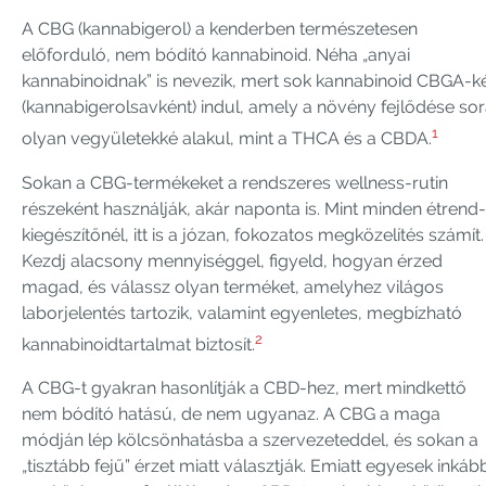
A CBG (kannabigerol) a kenderben természetesen
előforduló, nem bódító kannabinoid. Néha „anyai
kannabinoidnak” is nevezik, mert sok kannabinoid CBGA-k
(kannabigerolsavként) indul, amely a növény fejlődése so
1
olyan vegyületekké alakul, mint a THCA és a CBDA.
Sokan a CBG-termékeket a rendszeres wellness-rutin
részeként használják, akár naponta is. Mint minden étrend-
kiegészítőnél, itt is a józan, fokozatos megközelítés számít.
Kezdj alacsony mennyiséggel, figyeld, hogyan érzed
magad, és válassz olyan terméket, amelyhez világos
laborjelentés tartozik, valamint egyenletes, megbízható
2
kannabinoidtartalmat biztosít.
A CBG-t gyakran hasonlítják a CBD-hez, mert mindkettő
nem bódító hatású, de nem ugyanaz. A CBG a maga
módján lép kölcsönhatásba a szervezeteddel, és sokan a
„tisztább fejű” érzet miatt választják. Emiatt egyesek inkáb