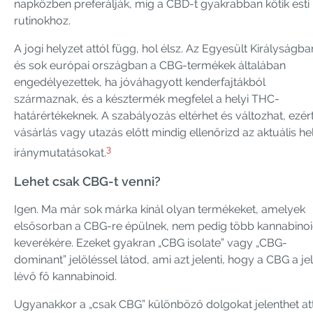
napközben preferálják, míg a CBD-t gyakrabban kötik esti
rutinokhoz.
A jogi helyzet attól függ, hol élsz. Az Egyesült Királyságba
és sok európai országban a CBG-termékek általában
engedélyezettek, ha jóváhagyott kenderfajtákból
származnak, és a késztermék megfelel a helyi THC-
határértékeknek. A szabályozás eltérhet és változhat, ezér
vásárlás vagy utazás előtt mindig ellenőrizd az aktuális hel
3
iránymutatásokat.
Lehet csak CBG-t venni?
Igen. Ma már sok márka kínál olyan termékeket, amelyek
elsősorban a CBG-re épülnek, nem pedig több kannabino
keverékére. Ezeket gyakran „CBG isolate” vagy „CBG-
dominant” jelöléssel látod, ami azt jelenti, hogy a CBG a je
lévő fő kannabinoid.
Ugyanakkor a „csak CBG” különböző dolgokat jelenthet at