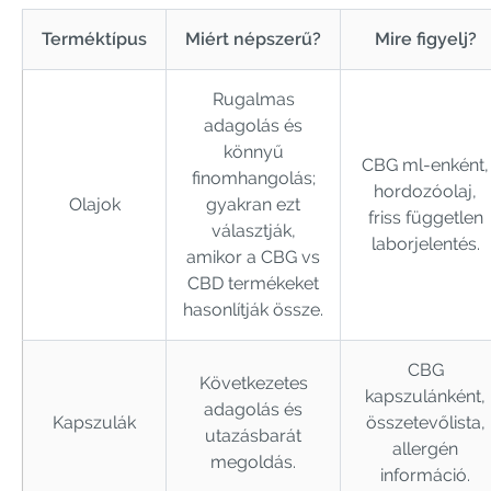
Terméktípus
Miért népszerű?
Mire figyelj?
Rugalmas
adagolás és
könnyű
CBG ml-enként,
finomhangolás;
hordozóolaj,
Olajok
gyakran ezt
friss független
választják,
laborjelentés.
amikor a CBG vs
CBD termékeket
hasonlítják össze.
CBG
Következetes
kapszulánként,
adagolás és
Kapszulák
összetevőlista,
utazásbarát
allergén
megoldás.
információ.