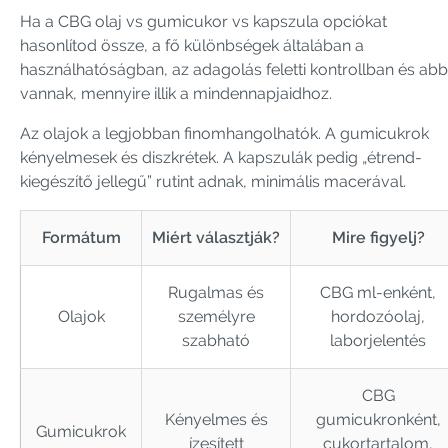
Ha a CBG olaj vs gumicukor vs kapszula opciókat
hasonlítod össze, a fő különbségek általában a
használhatóságban, az adagolás feletti kontrollban és ab
vannak, mennyire illik a mindennapjaidhoz.
Az olajok a legjobban finomhangolhatók. A gumicukrok
kényelmesek és diszkrétek. A kapszulák pedig „étrend-
kiegészítő jellegű” rutint adnak, minimális macerával.
Formátum
Miért választják?
Mire figyelj?
Rugalmas és
CBG ml-enként,
Olajok
személyre
hordozóolaj,
szabható
laborjelentés
CBG
Kényelmes és
gumicukronként,
Gumicukrok
ízesített
cukortartalom,