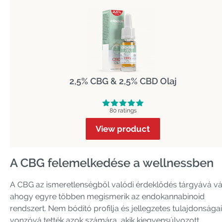
2,5% CBG & 2,5% CBD Olaj
80 ratings
View product
A CBG felemelkedése a wellnessben
A CBG az ismeretlenségből valódi érdeklődés tárgyává vál
ahogy egyre többen megismerik az endokannabinoid
rendszert. Nem bódító profilja és jellegzetes tulajdonságai
vonzóvá tették azok számára, akik kiegyensúlyozott,