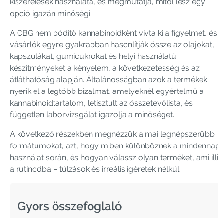
kiszerelések használata, és megmutatja, mitől lesz egy
opció igazán minőségi.
A CBG nem bódító kannabinoidként vívta ki a figyelmet, és
vásárlók egyre gyakrabban hasonlítják össze az olajokat,
kapszulákat, gumicukrokat és helyi használatú
készítményeket a kényelem, a következetesség és az
átláthatóság alapján. Általánosságban azok a termékek
nyerik el a legtöbb bizalmat, amelyeknél egyértelmű a
kannabinoidtartalom, letisztult az összetevőlista, és
független laborvizsgálat igazolja a minőséget.
A következő részekben megnézzük a mai legnépszerűbb
formátumokat, azt, hogy miben különböznek a mindennap
használat során, és hogyan válassz olyan terméket, ami ill
a rutinodba – túlzások és irreális ígéretek nélkül.
Gyors összefoglaló