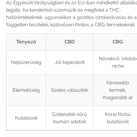
Az Egyesült Királyságban és az EU-ban mindkettő általáb
legális, ha kenderből származik és megfelel a THC-
határértékeknek, ugyanakkor a gondos címkeolvasás és a
független tesztelés különösen fontos a CBG-termékeknél.
Tényező
CBD
CBG
Növekvő, inkább
Népszerűség
Jól bejáratott
niche
Kevesebb
Elérhetőség
Széles választék
termék,
magasabb ár
Szélesebb körű
Korai fázisú
Kutatások
humán adatok
kutatások