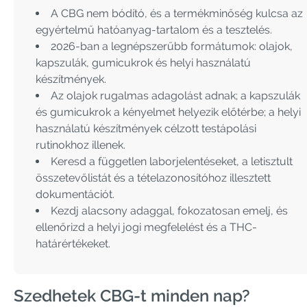
A CBG nem bódító, és a termékminőség kulcsa az
egyértelmű hatóanyag-tartalom és a tesztelés.
2026-ban a legnépszerűbb formátumok: olajok,
kapszulák, gumicukrok és helyi használatú
készítmények.
Az olajok rugalmas adagolást adnak; a kapszulák
és gumicukrok a kényelmet helyezik előtérbe; a helyi
használatú készítmények célzott testápolási
rutinokhoz illenek.
Keresd a független laborjelentéseket, a letisztult
összetevőlistát és a tételazonosítóhoz illesztett
dokumentációt.
Kezdj alacsony adaggal, fokozatosan emelj, és
ellenőrizd a helyi jogi megfelelést és a THC-
határértékeket.
Szedhetek CBG-t minden nap?