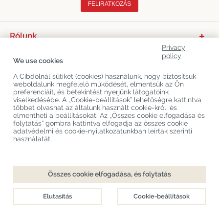
FELIRATKOZÁS
Rólunk
Privacy
Termékkategóriák
policy
We use cookies
Vevőszolgálat
A Cibdolnál sütiket (cookies) használunk, hogy biztosítsuk
weboldalunk megfelelő működését, elmentsük az Ön
Legújabb CBD Blogok
preferenciáit, és betekintést nyerjünk látogatóink
viselkedésébe. A „Cookie-beállítások” lehetőségre kattintva
többet olvashat az általunk használt cookie-król, és
elmentheti a beállításokat. Az „Összes cookie elfogadása és
Copyright
©
Cibdol
Last updated 06-08-2026
folytatás” gombra kattintva elfogadja az összes cookie
Cibdol bv
, Handelsweg 1a, 5492NL Sint-Oedenrode, the Netherlands
adatvédelmi és cookie-nyilatkozatunkban leírtak szerinti
KvK: 76495035 VAT: NL860644923B01
használatát.
Összes cookie elfogadása, és folytatás
Elutasítás
Cookie-beállítások