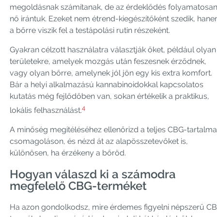
megoldásnak számítanak, de az érdeklődés folyamatosa
nő irántuk. Ezeket nem étrend-kiegészítőként szedik, han
a bőrre viszik fel a testápolási rutin részeként.
Gyakran célzott használatra választják őket, például olyan
területekre, amelyek mozgás után feszesnek érződnek,
vagy olyan bőrre, amelynek jól jön egy kis extra komfort.
Bár a helyi alkalmazású kannabinoidokkal kapcsolatos
kutatás még fejlődőben van, sokan értékelik a praktikus,
4
lokális felhasználást.
A minőség megítéléséhez ellenőrizd a teljes CBG-tartalma
csomagoláson, és nézd át az alapösszetevőket is,
különösen, ha érzékeny a bőröd.
Hogyan válaszd ki a számodra
megfelelő CBG-terméket
Ha azon gondolkodsz, mire érdemes figyelni népszerű C