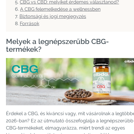
CBG vs CBD: melyiket érdemes választanod?
A CBG felemelkedése a wellnessben
Biztonsági és jogi megjegyzés
Források
Melyek a legnépszerűbb CBG-
termékek?
Érdekel a CBG, és kíváncsi vagy, mit vásárolnak a legtöbb
2026-ban? Ez az útmutató összefoglalja a legnépszerűbb
CBG-termékeket, elmagyarázza, miért trendi az egyes