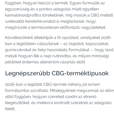
függően, hogyan készül a termék. Egyes formulák az
egyszerűség és a pontos adagolás miatt egyetlen
kannabinoidprofilra törekednek, míg mások a CBG mellett
szélesebb kenderkivonatot is megtartanak, hogy
megőrizzék a természetesen előforduló vegyületeket.
Következőként áttekintjük a fő opciókat, amelyeket 2026-
ban a legtöbben választanak – az olajokat, kapszulákat,
gumicukrokat és helyi használatú formulákat –, hogy lásd
melyik hogyan illik a napi rutinodba, és milyen minőségi
jelölőket érdemes ellenőrizni vásárlás előtt.
Legnépszerűbb CBG-terméktípusok
2026-ban a legtöbb CBG-termék néhány jól ismert
formátumba sorolható. Mindegyiknek megvannak az előn
attól függően, hogyan szereted szedni az étrend-
kiegészítőket, és mekkora kontrollt szeretnél az adagolás
felett.