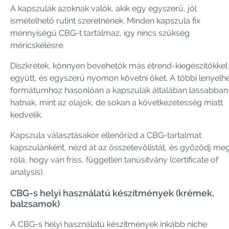
A kapszulák azoknak valók, akik egy egyszerű, jól
ismételhető rutint szeretnének. Minden kapszula fix
mennyiségű CBG-t tartalmaz, így nincs szükség
méricskélésre.
Diszkrétek, könnyen bevehetők más étrend-kiegészítőkkel
együtt, és egyszerű nyomon követni őket. A többi lenyelh
formátumhoz hasonlóan a kapszulák általában lassabban
hatnak, mint az olajok, de sokan a következetesség miatt
kedvelik.
Kapszula választásakor ellenőrizd a CBG-tartalmat
kapszulánként, nézd át az összetevőlistát, és győződj me
róla, hogy van friss, független tanúsítvány (certificate of
analysis).
CBG-s helyi használatú készítmények (krémek,
balzsamok)
A CBG-s helyi használatú készítmények inkább niche