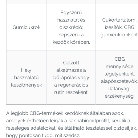
Egyszerű
használat és
Cukortartalom,
Gumicukrok
diszkréció;
ízesítők, CBG
népszerű a
gumicukronként
kezdők körében.
CBG
Célzott
mennyisége
Helyi
alkalmazás a
tégelyenként,
használatú
bőrápolás vagy
alapösszetevők,
készítmények
a regenerációs
illatanyag-
rutin részeként.
érzékenység.
A legjobb CBG-termékek kezdőknek általában azok,
amelyek érthetően leírják a kannabinoidprofilt, kerülik a
felesleges adalékokat, és átlátható teszteléssel biztosítják,
hogy pontosan tudd, mit szedsz.