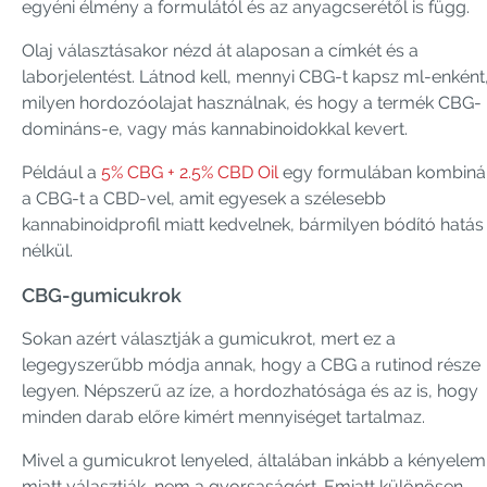
egyéni élmény a formulától és az anyagcserétől is függ.
Olaj választásakor nézd át alaposan a címkét és a
laborjelentést. Látnod kell, mennyi CBG-t kapsz ml-enként
milyen hordozóolajat használnak, és hogy a termék CBG-
domináns-e, vagy más kannabinoidokkal kevert.
Például a
5% CBG + 2.5% CBD Oil
egy formulában kombinál
a CBG-t a CBD-vel, amit egyesek a szélesebb
kannabinoidprofil miatt kedvelnek, bármilyen bódító hatás
nélkül.
CBG-gumicukrok
Sokan azért választják a gumicukrot, mert ez a
legegyszerűbb módja annak, hogy a CBG a rutinod része
legyen. Népszerű az íze, a hordozhatósága és az is, hogy
minden darab előre kimért mennyiséget tartalmaz.
Mivel a gumicukrot lenyeled, általában inkább a kényelem
miatt választják, nem a gyorsaságért. Emiatt különösen