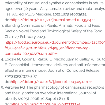
tolerability of natural and synthetic cannabinoids in adults
aged over 50 years: A systematic review and meta-analysi
Tsai AC, ed. PLOS Medicine. 2021;18(3):e1003524.
doi:
https://doi.org/10.1371/journal.pmed.1003524
↩︎
Standing Committee on Plants, Animals, Food and Feed
Section Novel Food and Toxicological Safety of the Food
Chain 27 February 2023.
https://food.ec.europa.eu/document/download/2acf0c
fd70-4aef-a970-016fe207d4a9_en?filename=reg-
comtoxic_20230227sum.pdf
↩︎
Lodzki M, Godin B, Rakou L, Mechoulam R, Gallily R, Touit
E. Cannabidiol—transdermal delivery and anti-inflammato
effect in a murine model. Journal of Controlled Release.
2003;93(3):377-387.
doi:
https://doi.org/10.1016/j.jconrel.2003.09.001
↩︎
Pertwee RG. The pharmacology of cannabinoid receptors
and their ligands: an overview. International journal of
obesity (2005). 2006;30 Suppl 1:S13-8.
doi:
https://doi.org/10.1038/sj.ijo.0803272
↩︎