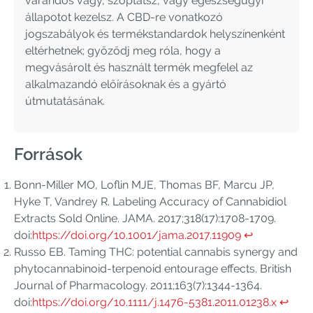
várandós vagy, szoptatsz, vagy egészségügyi
állapotot kezelsz. A CBD-re vonatkozó
jogszabályok és termékstandardok helyszínenként
eltérhetnek; győződj meg róla, hogy a
megvásárolt és használt termék megfelel az
alkalmazandó előírásoknak és a gyártó
útmutatásának.
Források
Bonn-Miller MO, Loflin MJE, Thomas BF, Marcu JP,
Hyke T, Vandrey R. Labeling Accuracy of Cannabidiol
Extracts Sold Online. JAMA. 2017;318(17):1708-1709.
doi:
https://doi.org/10.1001/jama.2017.11909
↩︎
Russo EB. Taming THC: potential cannabis synergy and
phytocannabinoid-terpenoid entourage effects. British
Journal of Pharmacology. 2011;163(7):1344-1364.
doi:
https://doi.org/10.1111/j.1476-5381.2011.01238.x
↩︎