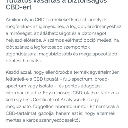
Tudatos vásárlás a biztonságos
CBD-ért
Amikor olyan CBD-termékeket keresel, amelyek
megfelelnek az igényeidnek, a legjobb eredményekhez
a minőséget, az átláthatóságot és a biztonságot
helyezd előtérbe. A számos elérhető opció mellett, ha
időt szánsz a legfontosabb szempontok
átgondolására, magabiztosabb és megalapozottabb
döntést hozhatsz.
Kezdd azzal, hogy ellenőrzöd: a termék egyértelműen
feltünteti-e a CBD típusát – full-spectrum, broad-
spectrum vagy isolate –, és pontos adagolási
információt ad-e. Egy minőségi CBD-olajhoz tartoznia
kell egy friss Certificate of Analysisnek is egy
megbízható, független laboratóriumtól. Ez nemcsak a
CBD-tartalmat igazolja, hanem azt is, hogy a termék
mentes a káros szennyeződésektől.