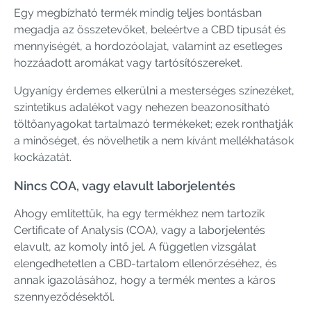
Egy megbízható termék mindig teljes bontásban
megadja az összetevőket, beleértve a CBD típusát és
mennyiségét, a hordozóolajat, valamint az esetleges
hozzáadott aromákat vagy tartósítószereket.
Ugyanígy érdemes elkerülni a mesterséges színezéket,
szintetikus adalékot vagy nehezen beazonosítható
töltőanyagokat tartalmazó termékeket; ezek ronthatják
a minőséget, és növelhetik a nem kívánt mellékhatások
kockázatát.
Nincs COA, vagy elavult laborjelentés
Ahogy említettük, ha egy termékhez nem tartozik
Certificate of Analysis (COA), vagy a laborjelentés
elavult, az komoly intő jel. A független vizsgálat
elengedhetetlen a CBD-tartalom ellenőrzéséhez, és
annak igazolásához, hogy a termék mentes a káros
szennyeződésektől.