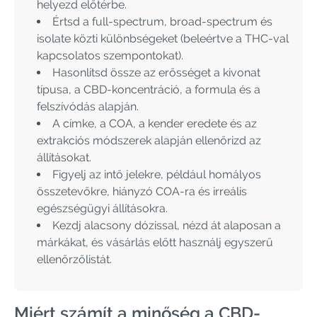
helyezd előtérbe.
Értsd a full-spectrum, broad-spectrum és
isolate közti különbségeket (beleértve a THC-val
kapcsolatos szempontokat).
Hasonlítsd össze az erősséget a kivonat
típusa, a CBD-koncentráció, a formula és a
felszívódás alapján.
A címke, a COA, a kender eredete és az
extrakciós módszerek alapján ellenőrizd az
állításokat.
Figyelj az intő jelekre, például homályos
összetevőkre, hiányzó COA-ra és irreális
egészségügyi állításokra.
Kezdj alacsony dózissal, nézd át alaposan a
márkákat, és vásárlás előtt használj egyszerű
ellenőrzőlistát.
Miért számít a minőség a CBD-