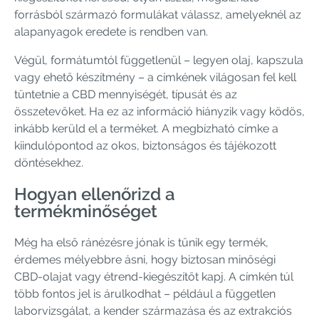
forrásból származó formulákat válassz, amelyeknél az
alapanyagok eredete is rendben van.
Végül, formátumtól függetlenül – legyen olaj, kapszula
vagy ehető készítmény – a címkének világosan fel kell
tüntetnie a CBD mennyiségét, típusát és az
összetevőket. Ha ez az információ hiányzik vagy ködös,
inkább kerüld el a terméket. A megbízható címke a
kiindulópontod az okos, biztonságos és tájékozott
döntésekhez.
Hogyan ellenőrizd a
termékminőséget
Még ha első ránézésre jónak is tűnik egy termék,
érdemes mélyebbre ásni, hogy biztosan minőségi
CBD-olajat vagy étrend-kiegészítőt kapj. A címkén túl
több fontos jel is árulkodhat – például a független
laborvizsgálat, a kender származása és az extrakciós