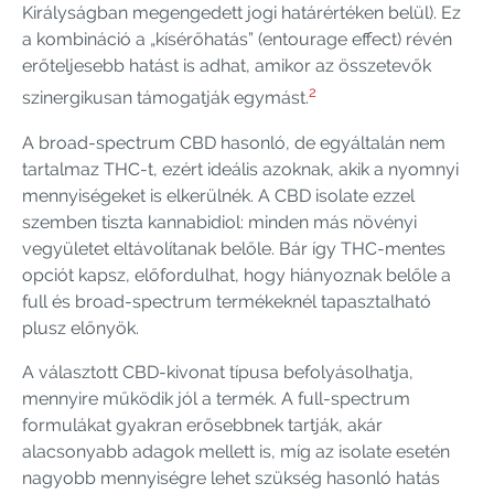
Királyságban megengedett jogi határértéken belül). Ez
a kombináció a „kísérőhatás” (entourage effect) révén
erőteljesebb hatást is adhat, amikor az összetevők
2
szinergikusan támogatják egymást.
A broad-spectrum CBD hasonló, de egyáltalán nem
tartalmaz THC-t, ezért ideális azoknak, akik a nyomnyi
mennyiségeket is elkerülnék. A CBD isolate ezzel
szemben tiszta kannabidiol: minden más növényi
vegyületet eltávolítanak belőle. Bár így THC-mentes
opciót kapsz, előfordulhat, hogy hiányoznak belőle a
full és broad-spectrum termékeknél tapasztalható
plusz előnyök.
A választott CBD-kivonat típusa befolyásolhatja,
mennyire működik jól a termék. A full-spectrum
formulákat gyakran erősebbnek tartják, akár
alacsonyabb adagok mellett is, míg az isolate esetén
nagyobb mennyiségre lehet szükség hasonló hatás