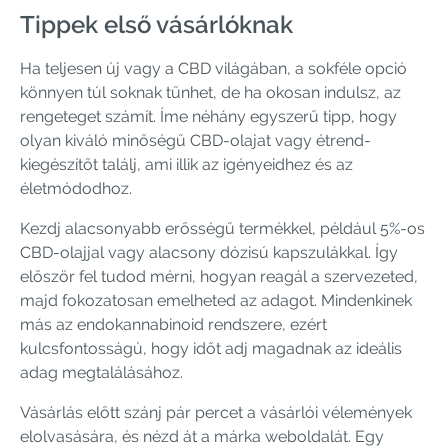
Tippek első vásárlóknak
Ha teljesen új vagy a CBD világában, a sokféle opció
könnyen túl soknak tűnhet, de ha okosan indulsz, az
rengeteget számít. Íme néhány egyszerű tipp, hogy
olyan kiváló minőségű CBD-olajat vagy étrend-
kiegészítőt találj, ami illik az igényeidhez és az
életmódodhoz.
Kezdj alacsonyabb erősségű termékkel, például 5%-os
CBD-olajjal vagy alacsony dózisú kapszulákkal. Így
először fel tudod mérni, hogyan reagál a szervezeted,
majd fokozatosan emelheted az adagot. Mindenkinek
más az endokannabinoid rendszere, ezért
kulcsfontosságú, hogy időt adj magadnak az ideális
adag megtalálásához.
Vásárlás előtt szánj pár percet a vásárlói vélemények
elolvasására, és nézd át a márka weboldalát. Egy