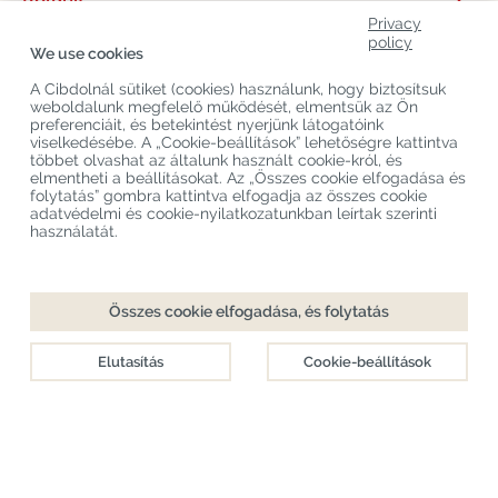
Privacy
Termékkategóriák
policy
We use cookies
Vevőszolgálat
A Cibdolnál sütiket (cookies) használunk, hogy biztosítsuk
weboldalunk megfelelő működését, elmentsük az Ön
Legújabb CBD Blogok
preferenciáit, és betekintést nyerjünk látogatóink
viselkedésébe. A „Cookie-beállítások” lehetőségre kattintva
többet olvashat az általunk használt cookie-król, és
elmentheti a beállításokat. Az „Összes cookie elfogadása és
Copyright
©
Cibdol
Last updated 09-08-2026
folytatás” gombra kattintva elfogadja az összes cookie
Cibdol bv
, Handelsweg 1a, 5492NL Sint-Oedenrode, the Netherlands
adatvédelmi és cookie-nyilatkozatunkban leírtak szerinti
KvK: 76495035 VAT: NL860644923B01
használatát.
Összes cookie elfogadása, és folytatás
Elutasítás
Cookie-beállítások