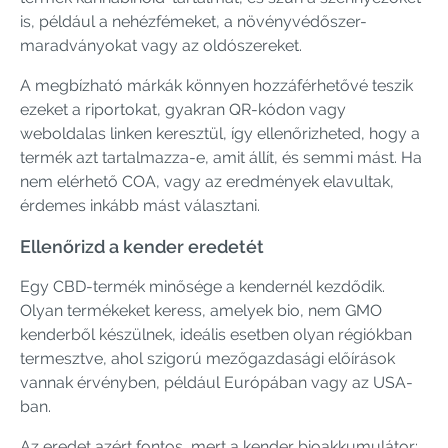
is, például a nehézfémeket, a növényvédőszer-
maradványokat vagy az oldószereket.
A megbízható márkák könnyen hozzáférhetővé teszik
ezeket a riportokat, gyakran QR-kódon vagy
weboldalas linken keresztül, így ellenőrizheted, hogy a
termék azt tartalmazza-e, amit állít, és semmi mást. Ha
nem elérhető COA, vagy az eredmények elavultak,
érdemes inkább mást választani.
Ellenőrizd a kender eredetét
Egy CBD-termék minősége a kendernél kezdődik.
Olyan termékeket keress, amelyek bio, nem GMO
kenderből készülnek, ideális esetben olyan régiókban
termesztve, ahol szigorú mezőgazdasági előírások
vannak érvényben, például Európában vagy az USA-
ban.
Az eredet azért fontos, mert a kender bioakkumulátor: