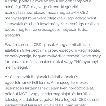
A tiszta, pontos címke az egyik legjobb támpont a
minőségi CBD-olaj vagy étrend-kiegészítő
azonosításához. Először nézd meg az aktív CBD
mennyiségét ml-enként (olajoknál) vagy adagonként
(kapszulák és ehető készítmények esetén). Így reálisan
tudod megítélni az erősséget és helyesen tudsz
adagolni.
Ezután keresd a CBD típusát. Ahogy említettük, ez
általában full-spectrum, broad-spectrum vagy isolate;
ez befolyásolja, hogyan működik a termék, illetve hogy
tartalmaz-e más kannabinoidokat vagy THC nyomnyi
mennyiségét.
Az összetevők listájának is átláthatónak és
egyértelműnek kell lennie. A minőségi termékek
jellemzően tartalmaznak valamilyen hordozóolajat,
például MCT-t vagy kendermagolajat, és kerülik a
felesleges adalékanyagokat. Ha a legjobb CBD étrend-
kiegészítőket keresed, olyan tiszta, megbízható