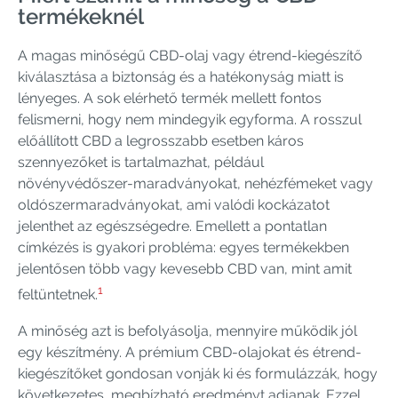
termékeknél
A magas minőségű CBD-olaj vagy étrend-kiegészítő
kiválasztása a biztonság és a hatékonyság miatt is
lényeges. A sok elérhető termék mellett fontos
felismerni, hogy nem mindegyik egyforma. A rosszul
előállított CBD a legrosszabb esetben káros
szennyezőket is tartalmazhat, például
növényvédőszer-maradványokat, nehézfémeket vagy
oldószermaradványokat, ami valódi kockázatot
jelenthet az egészségedre. Emellett a pontatlan
címkézés is gyakori probléma: egyes termékekben
jelentősen több vagy kevesebb CBD van, mint amit
1
feltüntetnek.
A minőség azt is befolyásolja, mennyire működik jól
egy készítmény. A prémium CBD-olajokat és étrend-
kiegészítőket gondosan vonják ki és formulázzák, hogy
következetes, megbízható eredményt adjanak. Ezzel