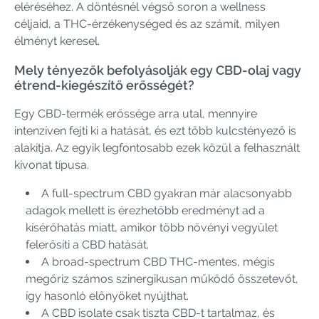
eléréséhez. A döntésnél végső soron a wellness
céljaid, a THC-érzékenységed és az számít, milyen
élményt keresel.
Mely tényezők befolyásolják egy CBD-olaj vagy
étrend-kiegészítő erősségét?
Egy CBD-termék erőssége arra utal, mennyire
intenzíven fejti ki a hatását, és ezt több kulcstényező is
alakítja. Az egyik legfontosabb ezek közül a felhasznált
kivonat típusa.
A full-spectrum CBD gyakran már alacsonyabb
adagok mellett is érezhetőbb eredményt ad a
kísérőhatás miatt, amikor több növényi vegyület
felerősíti a CBD hatását.
A broad-spectrum CBD THC-mentes, mégis
megőriz számos szinergikusan működő összetevőt,
így hasonló előnyöket nyújthat.
A CBD isolate csak tiszta CBD-t tartalmaz, és