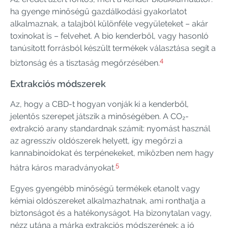
ha gyenge minőségű gazdálkodási gyakorlatot
alkalmaznak, a talajból különféle vegyületeket – akár
toxinokat is – felvehet. A bio kenderből, vagy hasonló
tanúsított forrásból készült termékek választása segít a
4
biztonság és a tisztaság megőrzésében.
Extrakciós módszerek
Az, hogy a CBD-t hogyan vonják ki a kenderből,
jelentős szerepet játszik a minőségében. A CO₂-
extrakció arany standardnak számít: nyomást használ
az agresszív oldószerek helyett, így megőrzi a
kannabinoidokat és terpénekeket, miközben nem hagy
5
hátra káros maradványokat.
Egyes gyengébb minőségű termékek etanolt vagy
kémiai oldószereket alkalmazhatnak, ami ronthatja a
biztonságot és a hatékonyságot. Ha bizonytalan vagy,
nézz utána a márka extrakciós módszerének; a jó