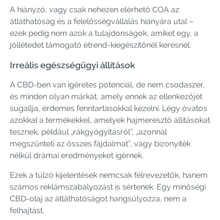
A hiányzó, vagy csak nehezen elérhető COA az
átláthatóság és a felelősségvállalás hiányára utal –
ezek pedig nem azok a tulajdonságok, amiket egy, a
jóllétedet támogató étrend-kiegészítőnél keresnél.
Irreális egészségügyi állítások
A CBD-ben van ígéretes potenciál, de nem csodaszer,
és minden olyan márkát, amely ennek az ellenkezőjét
sugallja, érdemes fenntartásokkal kezelni. Légy óvatos
azokkal a termékekkel, amelyek hajmeresztő állításokat
tesznek, például „rákgyógyításról”, „azonnal
megszünteti az összes fájdalmat”, vagy bizonyíték
nélkül drámai eredményeket ígérnek.
Ezek a túlzó kijelentések nemcsak félrevezetők, hanem
számos reklámszabályozást is sértenek. Egy minőségi
CBD-olaj az átláthatóságot hangsúlyozza, nem a
felhajtást.