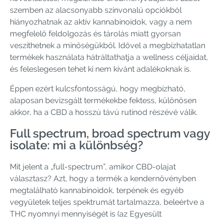
szemben az alacsonyabb színvonalú opciókból
hiányozhatnak az aktív kannabinoidok, vagy a nem
megfelelő feldolgozás és tárolás miatt gyorsan
veszíthetnek a minőségükből. Idővel a megbízhatatlan
termékek használata hátráltathatja a wellness céljaidat,
és feleslegesen tehet ki nem kívánt adalékoknak is.
Éppen ezért kulcsfontosságú, hogy megbízható,
alaposan bevizsgált termékekbe fektess, különösen
akkor, ha a CBD a hosszú távú rutinod részévé válik.
Full spectrum, broad spectrum vagy
isolate: mi a különbség?
Mit jelent a „full-spectrum”, amikor CBD-olajat
választasz? Azt, hogy a termék a kendernövényben
megtalálható kannabinoidok, terpének és egyéb
vegyületek teljes spektrumát tartalmazza, beleértve a
THC nyomnyi mennyiségét is (az Egyesült