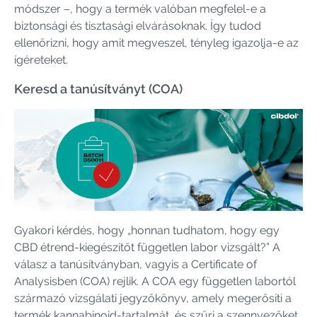
módszer –, hogy a termék valóban megfelel-e a
biztonsági és tisztasági elvárásoknak. Így tudod
ellenőrizni, hogy amit megveszel, tényleg igazolja-e az
ígéreteket.
Keresd a tanúsítványt (COA)
Gyakori kérdés, hogy „honnan tudhatom, hogy egy
CBD étrend-kiegészítőt független labor vizsgált?” A
válasz a tanúsítványban, vagyis a Certificate of
Analysisben (COA) rejlik. A COA egy független labortól
származó vizsgálati jegyzőkönyv, amely megerősíti a
termék kannabinoid-tartalmát, és szűri a szennyezőket