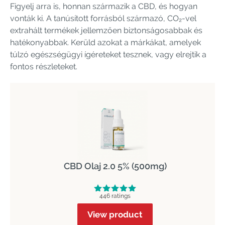
Figyelj arra is, honnan származik a CBD, és hogyan
vonták ki. A tanúsított forrásból származó, CO₂-vel
extrahált termékek jellemzően biztonságosabbak és
hatékonyabbak. Kerüld azokat a márkákat, amelyek
túlzó egészségügyi ígéreteket tesznek, vagy elrejtik a
fontos részleteket.
CBD Olaj 2.0 5% (500mg)
446 ratings
View product