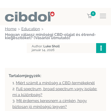
0
Home
Education
Hogyan válassz minőségi CBD-olajat és étrend-
kiegészítőket? (Vásárlói útmutató)
Author:
Luke Sholl
január 14., 2026
Tartalomjegyzék:
Miért számít a minőség a CBD-termékeknél
Full spectrum, broad spectrum vagy isolate:
mi a különbség?
Mit érdemes keresnem a címkén, hogy
biztosan jó minőségű legyen?