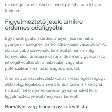
minőségű termékeknél ez mindig átláthatóan fel van
tüntetve.
Figyelmeztető jelek, amikre
érdemes odafigyelni
Egy másik gyakori kérdés: „milyen jelei vannak a
gyenge minőségnek, amikor CBD-olajat vásárolok?” Az
alacsonyabb színvonalú termékeket nem mindig
könnyű első ránézésre kiszúrni, de néhány gyakori intő
jel segíthet elkerülni a hatástalan vagy akár
potenciálisan nem biztonságos opciókat.
A homályos összetevőlistáktól az irreális egészségügyi
állításokig: legalább annyira fontos tudni, mit kerülj el,
mint azt, mit érdemes keresni. Így ismerheted fel a
figyelmeztető jeleket még vásárlás előtt.
Homályos vagy hiányzó összetevőlista