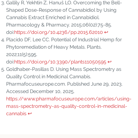
Gallily R, Yekhtin Z, Hanuš LO. Overcoming the Bell-
Shaped Dose-Response of Cannabidiol by Using
Cannabis Extract Enriched in Cannabidiol.
Pharmacology & Pharmacy. 2015;06(02):75-85.
doi:
https://doi.org/10.4236/pp.2015.62010
↩︎
Placido DF, Lee CC. Potential of Industrial Hemp for
Phytoremediation of Heavy Metals. Plants.
2022;11(5):595.
doi:
https://doi.org/10.3390/plants11050595
↩︎
Goldhaber-Pasillas D. Using Mass Spectrometry as
Quality Control in Medicinal Cannabis.
Pharmafocuseurope.com. Published June 29, 2023.
Accessed December 10, 2025.
https://www.pharmafocuseurope.com/articles/using-
mass-spectrometry-as-quality-control-in-medicinal-
cannabis
↩︎