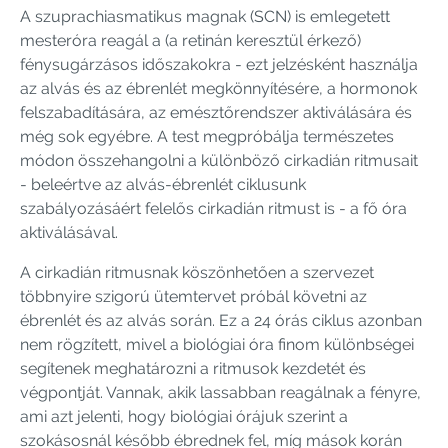
A szuprachiasmatikus magnak (SCN) is emlegetett
mesteróra reagál a (a retinán keresztül érkező)
fénysugárzásos időszakokra - ezt jelzésként használja
az alvás és az ébrenlét megkönnyítésére, a hormonok
felszabadítására, az emésztőrendszer aktiválására és
még sok egyébre. A test megpróbálja természetes
módon összehangolni a különböző cirkadián ritmusait
- beleértve az alvás-ébrenlét ciklusunk
szabályozásáért felelős cirkadián ritmust is - a fő óra
aktiválásával.
A cirkadián ritmusnak köszönhetően a szervezet
többnyire szigorú ütemtervet próbál követni az
ébrenlét és az alvás során. Ez a 24 órás ciklus azonban
nem rögzített, mivel a biológiai óra finom különbségei
segítenek meghatározni a ritmusok kezdetét és
végpontját. Vannak, akik lassabban reagálnak a fényre,
ami azt jelenti, hogy biológiai órájuk szerint a
szokásosnál később ébrednek fel, míg mások korán