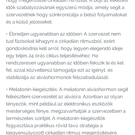
hogy megerősítse cirkadián ritmusát. A böjt az étkezési
idők szabályozásának egyszerű módja, amely segít a
szervezetnek hogy szinkronizálja a belső folyamatokat
és a külső jelzéseket.
• Ébredjen ugyanabban az időben: A szervezet nem
tud fázisokat kihagyni a cirkadián ritmusból, ezért
gondoskodnia kell arról, hogy legyen elegendő ideje
egy teljes 24 órás ciklus teljesítéséhez. Ha
rendszeresen ugyanabban az időben fekszik le és kel
fel, azzal közvetlenül támogatja ezt az igényt, és
stabilizálja az alváshormonok felszabadulását.
• Melatonin-kiegészítés: A melatonin alváshormon segít
felkészíteni szervezetét az alvásra. Azonban az olyan
tényezők, mint például az elektronikus eszközök
mesterséges fénye, megzavarhatják a szervezetben a
természetes szintjét. A melatonin-kiegészítők
fogyasztása praktikus rövid távú stratégia a
kiegyensúlyozott cirkadián ritmus megerősítésére.