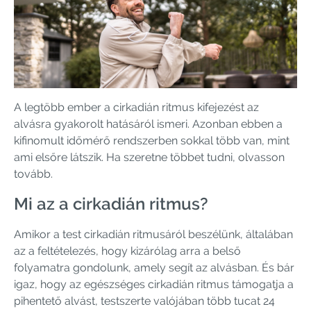
A legtöbb ember a cirkadián ritmus kifejezést az
alvásra gyakorolt ​​hatásáról ismeri. Azonban ebben a
kifinomult időmérő rendszerben sokkal több van, mint
ami elsőre látszik. Ha szeretne többet tudni, olvasson
tovább.
Mi az a cirkadián ritmus?
Amikor a test cirkadián ritmusáról beszélünk, általában
az a feltételezés, hogy kizárólag arra a belső
folyamatra gondolunk, amely segít az alvásban. És bár
igaz, hogy az egészséges cirkadián ritmus támogatja a
pihentető alvást, testszerte valójában több tucat 24