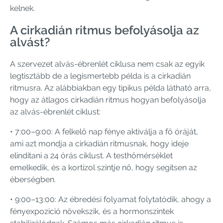
kelnek.
A cirkadián ritmus befolyásolja az
alvást?
A szervezet alvás-ébrenlét ciklusa nem csak az egyik
legtisztább de a legismertebb példa is a cirkadián
ritmusra. Az alábbiakban egy tipikus példa látható arra,
hogy az átlagos cirkadián ritmus hogyan befolyásolja
az alvás-ébrenlét ciklust:
• 7:00–9:00: A felkelő nap fénye aktiválja a fő óráját,
ami azt mondja a cirkadián ritmusnak, hogy ideje
elindítani a 24 órás ciklust. A testhőmérséklet
emelkedik, és a kortizol szintje nő, hogy segítsen az
éberségben.
• 9:00–13:00: Az ébredési folyamat folytatódik, ahogy a
fényexpozíció növekszik, és a hormonszintek