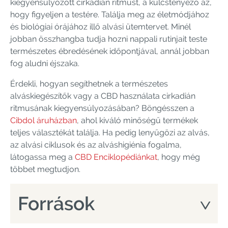
kiegyensúlyozott cirkadián ritmust, a kulcstényező az,
hogy figyeljen a testére. Találja meg az életmódjához
és biológiai órájához illő alvási ütemtervet. Minél
jobban összhangba tudja hozni nappali rutinjait teste
természetes ébredésének időpontjával, annál jobban
fog aludni éjszaka.
Érdekli, hogyan segíthetnek a természetes
alváskiegészítők vagy a CBD használata cirkadián
ritmusának kiegyensúlyozásában? Böngésszen a
Cibdol áruházban
, ahol kiváló minőségű termékek
teljes választékát találja. Ha pedig lenyűgözi az alvás,
az alvási ciklusok és az alváshigiénia fogalma,
látogassa meg a
CBD Enciklopédiánkat
, hogy még
többet megtudjon.
Források