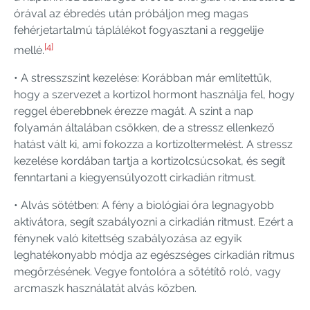
órával az ébredés után próbáljon meg magas
fehérjetartalmú táplálékot fogyasztani a reggelije
[4]
mellé.
• A stresszszint kezelése: Korábban már említettük,
hogy a szervezet a kortizol hormont használja fel, hogy
reggel éberebbnek érezze magát. A szint a nap
folyamán általában csökken, de a stressz ellenkező
hatást vált ki, ami fokozza a kortizoltermelést. A stressz
kezelése kordában tartja a kortizolcsúcsokat, és segít
fenntartani a kiegyensúlyozott cirkadián ritmust.
• Alvás sötétben: A fény a biológiai óra legnagyobb
aktivátora, segít szabályozni a cirkadián ritmust. Ezért a
fénynek való kitettség szabályozása az egyik
leghatékonyabb módja az egészséges cirkadián ritmus
megőrzésének. Vegye fontolóra a sötétítő roló, vagy
arcmaszk használatát alvás közben.