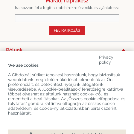
Maradj naprakész
Iratkozzon fel a legfrissebb hírekre és exkluzív ajánlatokra
FELIRATKOZÁS
Rólunk
Privacy
Termékkategóriák
policy
We use cookies
Vevőszolgálat
A Cibdolnál sütiket (cookies) használunk, hogy biztosítsuk
weboldalunk megfelelő működését, elmentsük az Ön
Legújabb CBD Blogok
preferenciáit, és betekintést nyerjünk látogatóink
viselkedésébe. A „Cookie-beállítások” lehetőségre kattintva
többet olvashat az általunk használt cookie-król, és
elmentheti a beállításokat. Az „Összes cookie elfogadása és
Copyright
©
Cibdol
Last updated 10-08-2026
folytatás” gombra kattintva elfogadja az összes cookie
Cibdol bv
, Handelsweg 1a, 5492NL Sint-Oedenrode, the Netherlands
adatvédelmi és cookie-nyilatkozatunkban leírtak szerinti
KvK: 76495035 VAT: NL860644923B01
használatát.