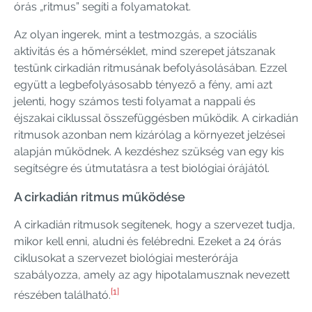
órás „ritmus” segíti a folyamatokat.
Az olyan ingerek, mint a testmozgás, a szociális
aktivitás és a hőmérséklet, mind szerepet játszanak
testünk cirkadián ritmusának befolyásolásában. Ezzel
együtt a legbefolyásosabb tényező a fény, ami azt
jelenti, hogy számos testi folyamat a nappali és
éjszakai ciklussal összefüggésben működik. A cirkadián
ritmusok azonban nem kizárólag a környezet jelzései
alapján működnek. A kezdéshez szükség van egy kis
segítségre és útmutatásra a test biológiai órájától.
A cirkadián ritmus működése
A cirkadián ritmusok segítenek, hogy a szervezet tudja,
mikor kell enni, aludni és felébredni. Ezeket a 24 órás
ciklusokat a szervezet biológiai mesterórája
szabályozza, amely az agy hipotalamusznak nevezett
[1]
részében található.