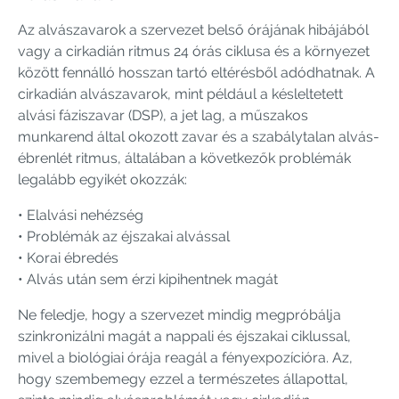
Az alvászavarok a szervezet belső órájának hibájából
vagy a cirkadián ritmus 24 órás ciklusa és a környezet
között fennálló hosszan tartó eltérésből adódhatnak. A
cirkadián alvászavarok, mint például a késleltetett
alvási fáziszavar (DSP), a jet lag, a műszakos
munkarend által okozott zavar és a szabálytalan alvás-
ébrenlét ritmus, általában a következők problémák
legalább egyikét okozzák:
• Elalvási nehézség
• Problémák az éjszakai alvással
• Korai ébredés
• Alvás után sem érzi kipihentnek magát
Ne feledje, hogy a szervezet mindig megpróbálja
szinkronizálni magát a nappali és éjszakai ciklussal,
mivel a biológiai órája reagál a fényexpozícióra. Az,
hogy szembemegy ezzel a természetes állapottal,