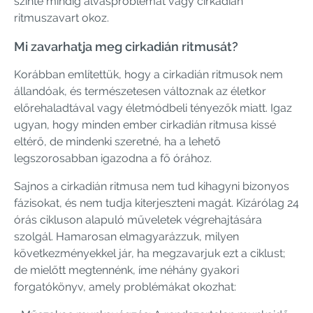
szinte mindig alvásproblémát vagy cirkadián
ritmuszavart okoz.
Mi zavarhatja meg cirkadián ritmusát?
Korábban említettük, hogy a cirkadián ritmusok nem
állandóak, és természetesen változnak az életkor
előrehaladtával vagy életmódbeli tényezők miatt. Igaz
ugyan, hogy minden ember cirkadián ritmusa kissé
eltérő, de mindenki szeretné, ha a lehető
legszorosabban igazodna a fő órához.
Sajnos a cirkadián ritmusa nem tud kihagyni bizonyos
fázisokat, és nem tudja kiterjeszteni magát. Kizárólag 24
órás cikluson alapuló műveletek végrehajtására
szolgál. Hamarosan elmagyarázzuk, milyen
következményekkel jár, ha megzavarjuk ezt a ciklust;
de mielőtt megtennénk, íme néhány gyakori
forgatókönyv, amely problémákat okozhat: