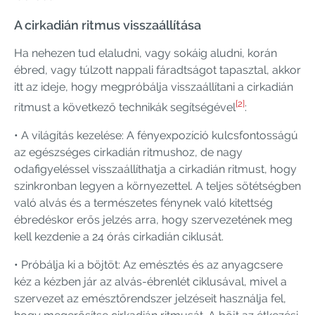
A cirkadián ritmus visszaállítása
Ha nehezen tud elaludni, vagy sokáig aludni, korán
ébred, vagy túlzott nappali fáradtságot tapasztal, akkor
itt az ideje, hogy megpróbálja visszaállítani a cirkadián
[2]
ritmust a következő technikák segítségével
:
• A világítás kezelése: A fényexpozíció kulcsfontosságú
az egészséges cirkadián ritmushoz, de nagy
odafigyeléssel visszaállíthatja a cirkadián ritmust, hogy
szinkronban legyen a környezettel. A teljes sötétségben
való alvás és a természetes fénynek való kitettség
ébredéskor erős jelzés arra, hogy szervezetének meg
kell kezdenie a 24 órás cirkadián ciklusát.
• Próbálja ki a böjtöt: Az emésztés és az anyagcsere
kéz a kézben jár az alvás-ébrenlét ciklusával, mivel a
szervezet az emésztőrendszer jelzéseit használja fel,