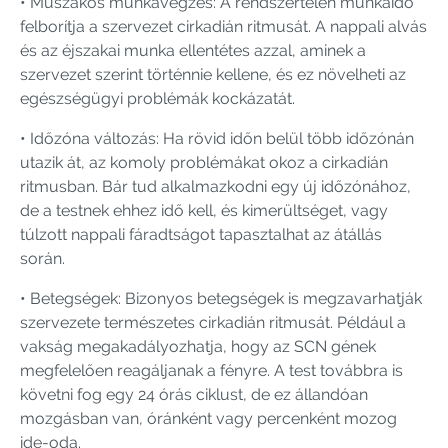
• Műszakos munkavégzés: A rendszertelen munkaidő
felborítja a szervezet cirkadián ritmusát. A nappali alvás
és az éjszakai munka ellentétes azzal, aminek a
szervezet szerint történnie kellene, és ez növelheti az
egészségügyi problémák kockázatát.
• Időzóna változás: Ha rövid időn belül több időzónán
utazik át, az komoly problémákat okoz a cirkadián
ritmusban. Bár tud alkalmazkodni egy új időzónához,
de a testnek ehhez idő kell, és kimerültséget, vagy
túlzott nappali fáradtságot tapasztalhat az átállás
során.
• Betegségek: Bizonyos betegségek is megzavarhatják
szervezete természetes cirkadián ritmusát. Például a
vakság megakadályozhatja, hogy az SCN gének
megfelelően reagáljanak a fényre. A test továbbra is
követni fog egy 24 órás ciklust, de ez állandóan
mozgásban van, óránként vagy percenként mozog
ide-oda.