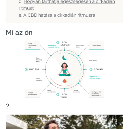
Hogyan tarthatja egészségesen a cirkadián
ritmust
A CBD hatása a cirkadián ritmusra
Mi az ön
?