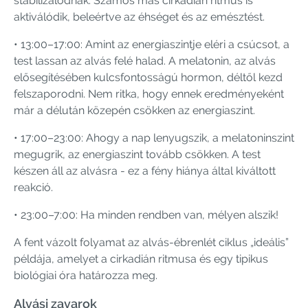
stabilizálódnak. Számos más cirkadián ritmus is
aktiválódik, beleértve az éhséget és az emésztést.
• 13:00–17:00: Amint az energiaszintje eléri a csúcsot, a
test lassan az alvás felé halad. A melatonin, az alvás
elősegítésében kulcsfontosságú hormon, déltől kezd
felszaporodni. Nem ritka, hogy ennek eredményeként
már a délután közepén csökken az energiaszint.
• 17:00–23:00: Ahogy a nap lenyugszik, a melatoninszint
megugrik, az energiaszint tovább csökken. A test
készen áll az alvásra - ez a fény hiánya által kiváltott
reakció.
• 23:00–7:00: Ha minden rendben van, mélyen alszik!
A fent vázolt folyamat az alvás-ébrenlét ciklus „ideális”
példája, amelyet a cirkadián ritmusa és egy tipikus
biológiai óra határozza meg.
Alvási zavarok