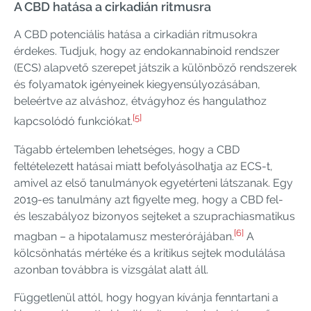
A CBD hatása a cirkadián ritmusra
A CBD potenciális hatása a cirkadián ritmusokra
érdekes. Tudjuk, hogy az endokannabinoid rendszer
(ECS) alapvető szerepet játszik a különböző rendszerek
és folyamatok igényeinek kiegyensúlyozásában,
beleértve az alváshoz, étvágyhoz és hangulathoz
[5]
kapcsolódó funkciókat.
Tágabb értelemben lehetséges, hogy a CBD
feltételezett hatásai miatt befolyásolhatja az ECS-t,
amivel az első tanulmányok egyetérteni látszanak. Egy
2019-es tanulmány azt figyelte meg, hogy a CBD fel-
és leszabályoz bizonyos sejteket a szuprachiasmatikus
[6]
magban – a hipotalamusz mesterórájában.
A
kölcsönhatás mértéke és a kritikus sejtek modulálása
azonban továbbra is vizsgálat alatt áll.
Függetlenül attól, hogy hogyan kívánja fenntartani a