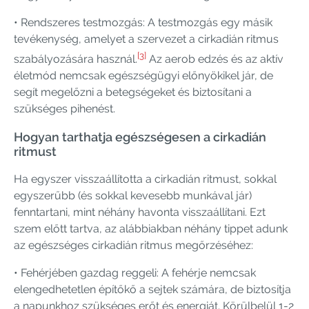
• Rendszeres testmozgás: A testmozgás egy másik
tevékenység, amelyet a szervezet a cirkadián ritmus
[3]
szabályozására használ.
Az aerob edzés és az aktív
életmód nemcsak egészségügyi előnyökikel jár, de
segít megelőzni a betegségeket és biztosítani a
szükséges pihenést.
Hogyan tarthatja egészségesen a cirkadián
ritmust
Ha egyszer visszaállította a cirkadián ritmust, sokkal
egyszerűbb (és sokkal kevesebb munkával jár)
fenntartani, mint néhány havonta visszaállítani. Ezt
szem előtt tartva, az alábbiakban néhány tippet adunk
az egészséges cirkadián ritmus megőrzéséhez:
• Fehérjében gazdag reggeli: A fehérje nemcsak
elengedhetetlen építőkő a sejtek számára, de biztosítja
a napunkhoz szükséges erőt és energiát. Körülbelül 1-2