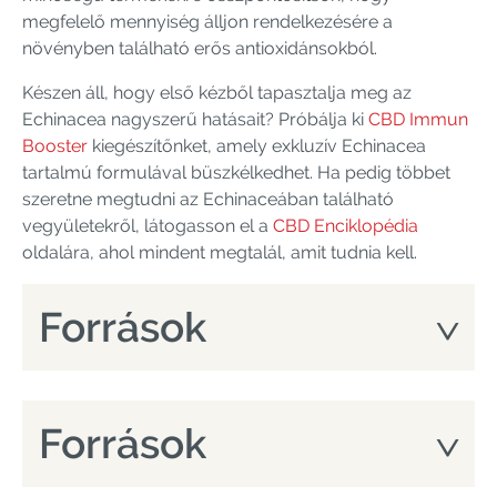
megfelelő mennyiség álljon rendelkezésére a
növényben található erős antioxidánsokból.
Készen áll, hogy első kézből tapasztalja meg az
Echinacea nagyszerű hatásait? Próbálja ki
CBD Immun
Booster
kiegészítőnket, amely exkluzív Echinacea
tartalmú formulával büszkélkedhet. Ha pedig többet
szeretne megtudni az Echinaceában található
vegyületekről, látogasson el a
CBD Enciklopédia
oldalára, ahol mindent megtalál, amit tudnia kell.
Források
Források