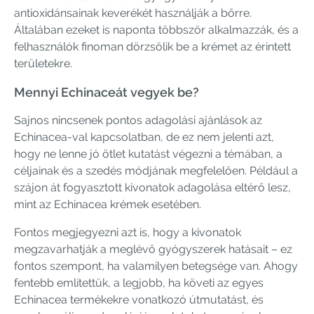
antioxidánsainak keverékét használják a bőrre.
Általában ezeket is naponta többször alkalmazzák, és a
felhasználók finoman dörzsölik be a krémet az érintett
területekre.
Mennyi Echinaceát vegyek be?
Sajnos nincsenek pontos adagolási ajánlások az
Echinacea-val kapcsolatban, de ez nem jelenti azt,
hogy ne lenne jó ötlet kutatást végezni a témában, a
céljainak és a szedés módjának megfelelően. Például a
szájon át fogyasztott kivonatok adagolása eltérő lesz,
mint az Echinacea krémek esetében.
Fontos megjegyezni azt is, hogy a kivonatok
megzavarhatják a meglévő gyógyszerek hatásait – ez
fontos szempont, ha valamilyen betegsége van. Ahogy
fentebb említettük, a legjobb, ha követi az egyes
Echinacea termékekre vonatkozó útmutatást, és