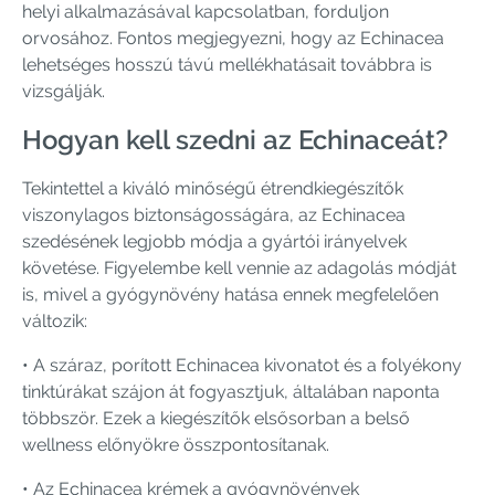
helyi alkalmazásával kapcsolatban, forduljon
orvosához. Fontos megjegyezni, hogy az Echinacea
lehetséges hosszú távú mellékhatásait továbbra is
vizsgálják.
Hogyan kell szedni az Echinaceát?
Tekintettel a kiváló minőségű étrendkiegészítők
viszonylagos biztonságosságára, az Echinacea
szedésének legjobb módja a gyártói irányelvek
követése. Figyelembe kell vennie az adagolás módját
is, mivel a gyógynövény hatása ennek megfelelően
változik:
• A száraz, porított Echinacea kivonatot és a folyékony
tinktúrákat szájon át fogyasztjuk, általában naponta
többször. Ezek a kiegészítők elsősorban a belső
wellness előnyökre összpontosítanak.
• Az Echinacea krémek a gyógynövények