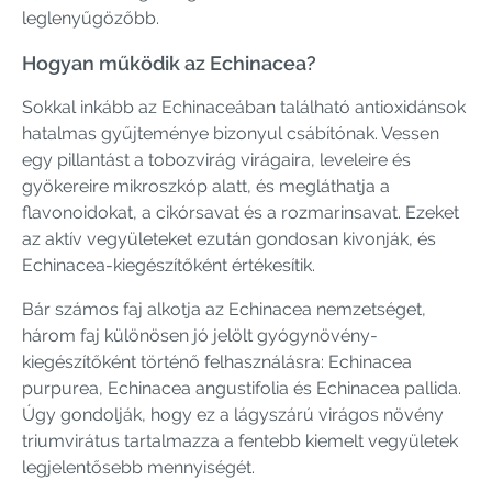
leglenyűgözőbb.
Hogyan működik az Echinacea?
Sokkal inkább az Echinaceában található antioxidánsok
hatalmas gyűjteménye bizonyul csábítónak. Vessen
egy pillantást a tobozvirág virágaira, leveleire és
gyökereire mikroszkóp alatt, és megláthatja a
flavonoidokat, a cikórsavat és a rozmarinsavat. Ezeket
az aktív vegyületeket ezután gondosan kivonják, és
Echinacea-kiegészítőként értékesítik.
Bár számos faj alkotja az Echinacea nemzetséget,
három faj különösen jó jelölt gyógynövény-
kiegészítőként történő felhasználásra: Echinacea
purpurea, Echinacea angustifolia és Echinacea pallida.
Úgy gondolják, hogy ez a lágyszárú virágos növény
triumvirátus tartalmazza a fentebb kiemelt vegyületek
legjelentősebb mennyiségét.