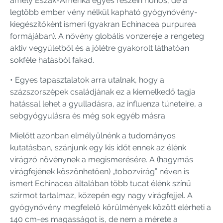
amely Észak-Amerika egyes részein honos, de a
legtöbb ember vény nélkül kapható gyógynövény-
kiegészítőként ismeri (gyakran Echinacea purpurea
formájában). A növény globális vonzereje a rengeteg
aktív vegyületből és a jólétre gyakorolt ​​láthatóan
sokféle hatásból fakad.
• Egyes tapasztalatok arra utalnak, hogy a
százszorszépek családjának ez a kiemelkedő tagja
hatással lehet a gyulladásra, az influenza tüneteire, a
sebgyógyulásra és még sok egyéb másra.
Mielőtt azonban elmélyülnénk a tudományos
kutatásban, szánjunk egy kis időt ennek az élénk
virágzó növénynek a megismerésére. A (hagymás
virágfejének köszönhetően) „tobozvirág” néven is
ismert Echinacea általában több tucat élénk színű
szirmot tartalmaz, közepén egy nagy virágfejjel. A
gyógynövény megfelelő körülmények között elérheti a
140 cm-es magasságot is, de nem a mérete a