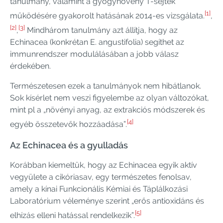
tanulmány, valamint a gyógynövény T-sejtek
[1]
működésére gyakorolt ​​hatásának 2014-es vizsgálata.
,
[2]
[3]
,
Mindhárom tanulmány azt állítja, hogy az
Echinacea (konkrétan E. angustifolia) segíthet az
immunrendszer modulálásában a jobb válasz
érdekében.
Természetesen ezek a tanulmányok nem hibátlanok.
Sok kísérlet nem veszi figyelembe az olyan változókat,
mint pl a „növényi anyag, az extrakciós módszerek és
[4]
egyéb összetevők hozzáadása”.
Az Echinacea és a gyulladás
Korábban kiemeltük, hogy az Echinacea egyik aktív
vegyülete a cikóriasav, egy természetes fenolsav,
amely a kínai Funkcionális Kémiai és Táplálkozási
Laboratórium véleménye szerint „erős antioxidáns és
[5]
elhízás elleni hatással rendelkezik”.