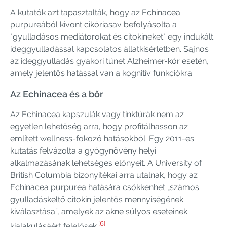
A kutatók azt tapasztalták, hogy az Echinacea
purpureából kivont cikóriasav befolyásolta a
"gyulladásos mediátorokat és citokineket" egy indukált
ideggyulladással kapcsolatos állatkísérletben. Sajnos
az ideggyulladás gyakori tünet Alzheimer-kór esetén,
amely jelentős hatással van a kognitív funkciókra.
Az Echinacea és a bőr
Az Echinacea kapszulák vagy tinktúrák nem az
egyetlen lehetőség arra, hogy profitálhasson az
említett wellness-fokozó hatásokból. Egy 2011-es
kutatás felvázolta a gyógynövény helyi
alkalmazásának lehetséges előnyeit. A University of
British Columbia bizonyítékai arra utalnak, hogy az
Echinacea purpurea hatására csökkenhet „számos
gyulladáskeltő citokin jelentős mennyiségének
kiválasztása”, amelyek az akne súlyos eseteinek
[6]
kialakulásáért felelősek.