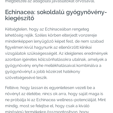
megbeszéli az adagolási javaslatokat orvosával.
Echinacea: sokoldalú gyógynövény-
kiegészítő
Kétségtelen, hogy az Echinaceában rengeteg
lehetőség rejlik. Széles körben elterjedt vonzereje
mindenképpen lenyűgöző képet fest, de nem szabad
figyelmen kívül hagynunk az ellenőrzött klinikai
vizsgálatok szükségességét. Az ideiglenes eredmények
azonban ígéretes kölcsönhatásokra utalnak, amelyek a
gyógynövény enyhe mellékhatásaival kombinálva a
gyógynövényt a jobb közérzet hatékony
szövetségesévé teszik.
Feltéve, hogy lassan és egyenletesen vezeti be a
növényt az életébe, nincs ok arra, hogy saját maga is
ne próbálja ki az Echinacea wellness-potenciálját. Mint
mindig, most se felejtse el, hogy csak a kiváló
minőségű termékekre összpontosítson, hogy