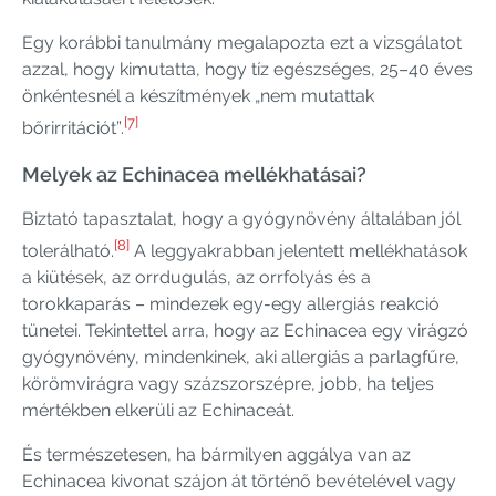
Egy korábbi tanulmány megalapozta ezt a vizsgálatot
azzal, hogy kimutatta, hogy tíz egészséges, 25–40 éves
önkéntesnél a készítmények „nem mutattak
[7]
bőrirritációt”.
Melyek az Echinacea mellékhatásai?
Biztató tapasztalat, hogy a gyógynövény általában jól
[8]
tolerálható.
A leggyakrabban jelentett mellékhatások
a kiütések, az orrdugulás, az orrfolyás és a
torokkaparás – mindezek egy-egy allergiás reakció
tünetei. Tekintettel arra, hogy az Echinacea egy virágzó
gyógynövény, mindenkinek, aki allergiás a parlagfűre,
körömvirágra vagy százszorszépre, jobb, ha teljes
mértékben elkerüli az Echinaceát.
És természetesen, ha bármilyen aggálya van az
Echinacea kivonat szájon át történő bevételével vagy