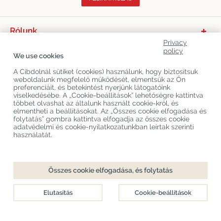
Rólunk
Privacy
Termékkategóriák
policy
We use cookies
Vevőszolgálat
A Cibdolnál sütiket (cookies) használunk, hogy biztosítsuk
weboldalunk megfelelő működését, elmentsük az Ön
Legújabb CBD Blogok
preferenciáit, és betekintést nyerjünk látogatóink
viselkedésébe. A „Cookie-beállítások” lehetőségre kattintva
többet olvashat az általunk használt cookie-król, és
elmentheti a beállításokat. Az „Összes cookie elfogadása és
Copyright
©
Cibdol
Last updated 08-08-2026
folytatás” gombra kattintva elfogadja az összes cookie
Cibdol bv
, Handelsweg 1a, 5492NL Sint-Oedenrode, the Netherlands
adatvédelmi és cookie-nyilatkozatunkban leírtak szerinti
KvK: 76495035 VAT: NL860644923B01
használatát.
Összes cookie elfogadása, és folytatás
Elutasítás
Cookie-beállítások