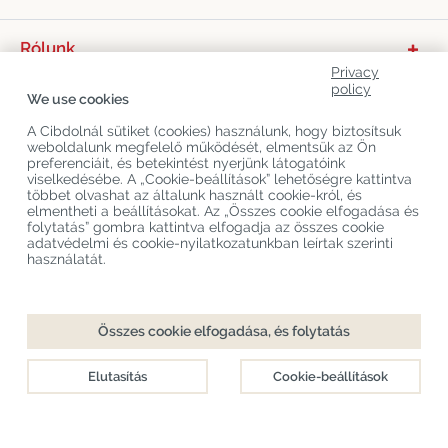
Rólunk
Privacy
Termékkategóriák
policy
We use cookies
Vevőszolgálat
A Cibdolnál sütiket (cookies) használunk, hogy biztosítsuk
weboldalunk megfelelő működését, elmentsük az Ön
Legújabb CBD Blogok
preferenciáit, és betekintést nyerjünk látogatóink
viselkedésébe. A „Cookie-beállítások” lehetőségre kattintva
többet olvashat az általunk használt cookie-król, és
elmentheti a beállításokat. Az „Összes cookie elfogadása és
Copyright
©
Cibdol
Last updated 09-08-2026
folytatás” gombra kattintva elfogadja az összes cookie
Cibdol bv
, Handelsweg 1a, 5492NL Sint-Oedenrode, the Netherlands
adatvédelmi és cookie-nyilatkozatunkban leírtak szerinti
KvK: 76495035 VAT: NL860644923B01
használatát.
Összes cookie elfogadása, és folytatás
Elutasítás
Cookie-beállítások