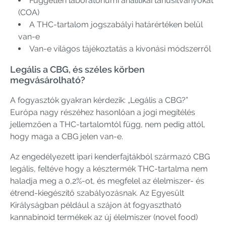
Független laboratóriumi analitikai tanúsítványokat
(COA)
A THC-tartalom jogszabályi határértéken belül
van-e
Van-e világos tájékoztatás a kivonási módszerről
Legális a CBG, és széles körben
megvásárolható?
A fogyasztók gyakran kérdezik: „Legális a CBG?”
Európa nagy részéhez hasonlóan a jogi megítélés
jellemzően a THC-tartalomtól függ, nem pedig attól,
hogy maga a CBG jelen van-e.
Az engedélyezett ipari kenderfajtákból származó CBG
legális, feltéve hogy a késztermék THC-tartalma nem
haladja meg a 0,2%-ot, és megfelel az élelmiszer- és
étrend-kiegészítő szabályozásnak. Az Egyesült
Királyságban például a szájon át fogyasztható
kannabinoid termékek az új élelmiszer (novel food)