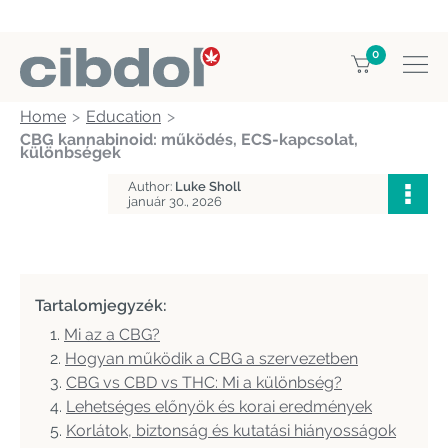
0
Home
Education
CBG kannabinoid: működés, ECS-kapcsolat,
különbségek
Author:
Luke Sholl
január 30., 2026
Tartalomjegyzék:
Mi az a CBG?
Hogyan működik a CBG a szervezetben
CBG vs CBD vs THC: Mi a különbség?
Lehetséges előnyök és korai eredmények
Korlátok, biztonság és kutatási hiányosságok