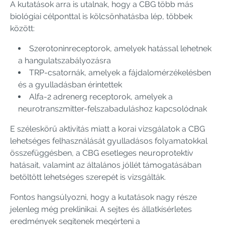
A kutatások arra is utalnak, hogy a CBG több más
biológiai célponttal is kölcsönhatásba lép, többek
között:
Szerotoninreceptorok, amelyek hatással lehetnek
a hangulatszabályozásra
TRP-csatornák, amelyek a fájdalomérzékelésben
és a gyulladásban érintettek
Alfa-2 adrenerg receptorok, amelyek a
neurotranszmitter-felszabaduláshoz kapcsolódnak
E széleskörű aktivitás miatt a korai vizsgálatok a CBG
lehetséges felhasználását gyulladásos folyamatokkal
összefüggésben, a CBG esetleges neuroprotektív
hatásait, valamint az általános jóllét támogatásában
betöltött lehetséges szerepét is vizsgálták.
Fontos hangsúlyozni, hogy a kutatások nagy része
jelenleg még preklinikai. A sejtes és állatkísérletes
eredmények segítenek megérteni a