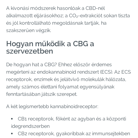
A kivonási módszerek hasonlóak a CBD-nél
alkalmazott eljárásokhoz; a CO₂-extrakciót sokan tiszta
és jól kontrollálható megoldásnak tartják, ha
szakszerűen végzik.
Hogyan működik a CBG a
szervezetben
De hogyan hat a CBG? Ehhez először érdemes
megérteni az endokannabinoid rendszert (ECS). Az ECS
receptorok, enzimek és jelátvivő molekulák hálózata,
amely számos élettani folyamat egyensúlyának
fenntartásában játszik szerepet.
A két legismertebb kannabinoidreceptor:
CB1 receptorok, főként az agyban és a központi
idegrendszerben
CB2 receptorok, gyakoribbak az immunsejtekben