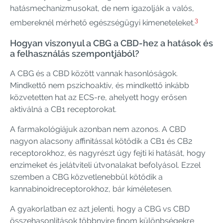
hatásmechanizmusokat, de nem igazolják a valós,
3
embereknél mérhető egészségügyi kimeneteleket.
Hogyan viszonyul a CBG a CBD-hez a hatások és
a felhasználás szempontjából?
A CBG és a CBD között vannak hasonlóságok.
Mindkettő nem pszichoaktív, és mindkettő inkább
közvetetten hat az ECS-re, ahelyett hogy erősen
aktiválná a CB1 receptorokat.
A farmakológiájuk azonban nem azonos. A CBD
nagyon alacsony affinitással kötődik a CB1 és CB2
receptorokhoz, és nagyrészt úgy fejti ki hatását, hogy
enzimeket és jelátviteli útvonalakat befolyásol. Ezzel
szemben a CBG közvetlenebbül kötődik a
kannabinoidreceptorokhoz, bár kíméletesen.
A gyakorlatban ez azt jelenti, hogy a CBG vs CBD
összehasonlítások többnyire finom különbségekre