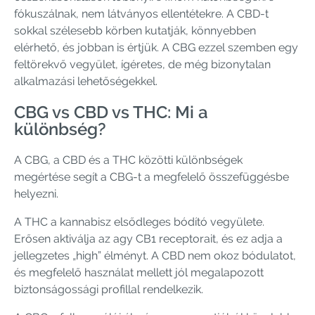
fókuszálnak, nem látványos ellentétekre. A CBD-t
sokkal szélesebb körben kutatják, könnyebben
elérhető, és jobban is értjük. A CBG ezzel szemben egy
feltörekvő vegyület, ígéretes, de még bizonytalan
alkalmazási lehetőségekkel.
CBG vs CBD vs THC: Mi a
különbség?
A CBG, a CBD és a THC közötti különbségek
megértése segít a CBG-t a megfelelő összefüggésbe
helyezni.
A THC a kannabisz elsődleges bódító vegyülete.
Erősen aktiválja az agy CB1 receptorait, és ez adja a
jellegzetes „high” élményt. A CBD nem okoz bódulatot,
és megfelelő használat mellett jól megalapozott
biztonságossági profillal rendelkezik.