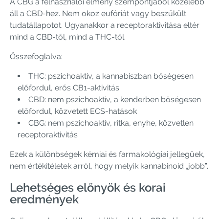
A CBG a felhasználói élmény szempontjából közelebb
áll a CBD-hez. Nem okoz eufóriát vagy beszűkült
tudatállapotot. Ugyanakkor a receptoraktivitása eltér
mind a CBD-től, mind a THC-től.
Összefoglalva:
THC: pszichoaktív, a kannabiszban bőségesen
előfordul, erős CB1-aktivitás
CBD: nem pszichoaktív, a kenderben bőségesen
előfordul, közvetett ECS-hatások
CBG: nem pszichoaktív, ritka, enyhe, közvetlen
receptoraktivitás
Ezek a különbségek kémiai és farmakológiai jellegűek,
nem értékítéletek arról, hogy melyik kannabinoid „jobb”.
Lehetséges előnyök és korai
eredmények