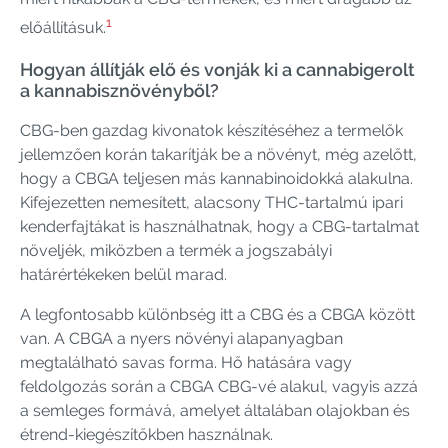
1
előállításuk.
Hogyan állítják elő és vonják ki a cannabigerolt
a kannabisznövényből?
CBG-ben gazdag kivonatok készítéséhez a termelők
jellemzően korán takarítják be a növényt, még azelőtt,
hogy a CBGA teljesen más kannabinoidokká alakulna.
Kifejezetten nemesített, alacsony THC-tartalmú ipari
kenderfajtákat is használhatnak, hogy a CBG-tartalmat
növeljék, miközben a termék a jogszabályi
határértékeken belül marad.
A legfontosabb különbség itt a CBG és a CBGA között
van. A CBGA a nyers növényi alapanyagban
megtalálható savas forma. Hő hatására vagy
feldolgozás során a CBGA CBG-vé alakul, vagyis azzá
a semleges formává, amelyet általában olajokban és
étrend-kiegészítőkben használnak.