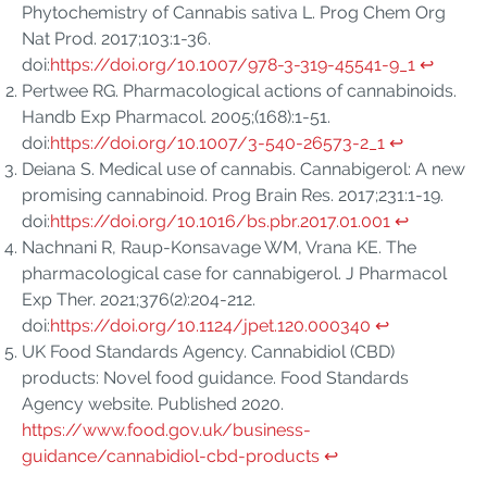
Phytochemistry of Cannabis sativa L. Prog Chem Org
Nat Prod. 2017;103:1-36.
doi:
https://doi.org/10.1007/978-3-319-45541-9_1
↩︎
Pertwee RG. Pharmacological actions of cannabinoids.
Handb Exp Pharmacol. 2005;(168):1-51.
doi:
https://doi.org/10.1007/3-540-26573-2_1
↩︎
Deiana S. Medical use of cannabis. Cannabigerol: A new
promising cannabinoid. Prog Brain Res. 2017;231:1-19.
doi:
https://doi.org/10.1016/bs.pbr.2017.01.001
↩︎
Nachnani R, Raup-Konsavage WM, Vrana KE. The
pharmacological case for cannabigerol. J Pharmacol
Exp Ther. 2021;376(2):204-212.
doi:
https://doi.org/10.1124/jpet.120.000340
↩︎
UK Food Standards Agency. Cannabidiol (CBD)
products: Novel food guidance. Food Standards
Agency website. Published 2020.
https://www.food.gov.uk/business-
guidance/cannabidiol-cbd-products
↩︎