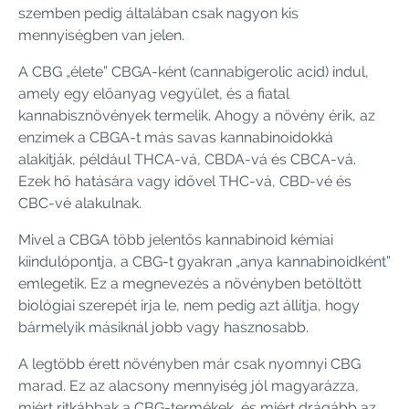
szemben pedig általában csak nagyon kis
mennyiségben van jelen.
A CBG „élete” CBGA-ként (cannabigerolic acid) indul,
amely egy előanyag vegyület, és a fiatal
kannabisznövények termelik. Ahogy a növény érik, az
enzimek a CBGA-t más savas kannabinoidokká
alakítják, például THCA-vá, CBDA-vá és CBCA-vá.
Ezek hő hatására vagy idővel THC-vá, CBD-vé és
CBC-vé alakulnak.
Mivel a CBGA több jelentős kannabinoid kémiai
kiindulópontja, a CBG-t gyakran „anya kannabinoidként”
emlegetik. Ez a megnevezés a növényben betöltött
biológiai szerepét írja le, nem pedig azt állítja, hogy
bármelyik másiknál jobb vagy hasznosabb.
A legtöbb érett növényben már csak nyomnyi CBG
marad. Ez az alacsony mennyiség jól magyarázza,
miért ritkábbak a CBG-termékek, és miért drágább az