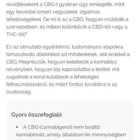
rövidítéseként a CBG-t gyakran úgy emlegetik, mint
egy kevésbé ismert vegyületet, izgalmas
lehetőségekkel. De mi is az a CBG, hogyan működik a
szervezetben, és miben különbözik a CBD-től vagy a
THC-től?
Ez az útmutató egyértelmű, tudományos alapokra
támaszkodó áttekintést ad mindenkinek, akit érdekel a
CBG. Megnézzük, hogyan keletkezik a kannabisz
növényben, hogyan lép kapcsolatba a testtel, mit
sugallnak a korai kutatások a lehetséges
felhasználásokról, és miért fontos továbbra is az
óvatosság.
Gyors összefoglaló
A CBG (cannabigerol) nem bódító
kannabinoid, amely általában kis mennyiségben