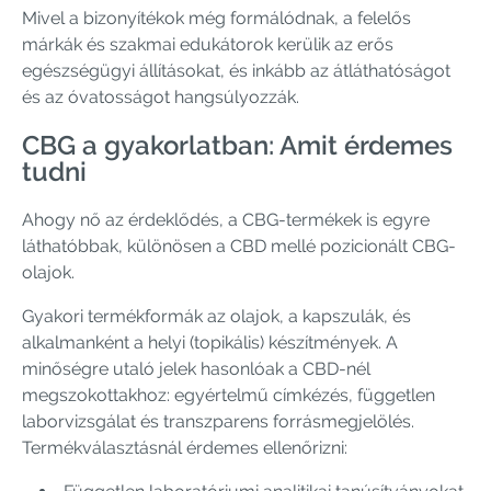
Mivel a bizonyítékok még formálódnak, a felelős
márkák és szakmai edukátorok kerülik az erős
egészségügyi állításokat, és inkább az átláthatóságot
és az óvatosságot hangsúlyozzák.
CBG a gyakorlatban: Amit érdemes
tudni
Ahogy nő az érdeklődés, a CBG-termékek is egyre
láthatóbbak, különösen a CBD mellé pozicionált CBG-
olajok.
Gyakori termékformák az olajok, a kapszulák, és
alkalmanként a helyi (topikális) készítmények. A
minőségre utaló jelek hasonlóak a CBD-nél
megszokottakhoz: egyértelmű címkézés, független
laborvizsgálat és transzparens forrásmegjelölés.
Termékválasztásnál érdemes ellenőrizni: