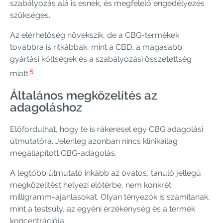
szabályozás alá is esnek, és megfelelő engedélyezés
szükséges.
Az elérhetőség növekszik, de a CBG-termékek
továbbra is ritkábbak, mint a CBD, a magasabb
gyártási költségek és a szabályozási összetettség
5
miatt.
Általános megközelítés az
adagoláshoz
Előfordulhat, hogy te is rákeresel egy CBG adagolási
útmutatóra. Jelenleg azonban nincs klinikailag
megállapított CBG-adagolás.
A legtöbb útmutató inkább az óvatos, tanuló jellegű
megközelítést helyezi előtérbe, nem konkrét
milligramm-ajánlásokat. Olyan tényezők is számítanak,
mint a testsúly, az egyéni érzékenység és a termék
koncentrációja.