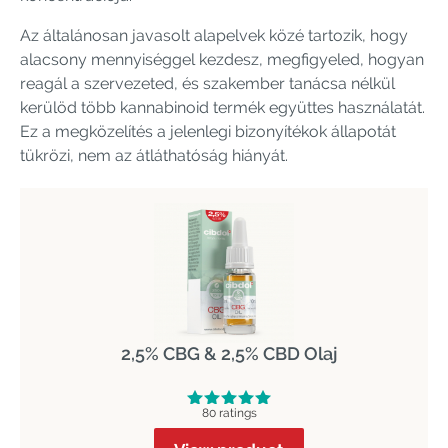
Az általánosan javasolt alapelvek közé tartozik, hogy
alacsony mennyiséggel kezdesz, megfigyeled, hogyan
reagál a szervezeted, és szakember tanácsa nélkül
kerülöd több kannabinoid termék együttes használatát.
Ez a megközelítés a jelenlegi bizonyítékok állapotát
tükrözi, nem az átláthatóság hiányát.
2,5% CBG & 2,5% CBD Olaj
80 ratings