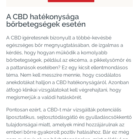
A CBD hatékonysága
bőrbetegségek esetén
A CBD ígéretesnek bizonyult a többé-kevésbé
egészséges bőr megnyugtatásában, de izgalmas a
kérdés, hogy hogyan működik a komolyabb
bőrbetegségek, például az ekcéma, a pikkelysömör és
a pattanások esetében? Ez egy kicsit ellentmondásos
téma. Nem kell messzire mennie, hogy csodálatos
anekdotákat halljon a CBD hatékonyságáról. Azonban
átfogó klinikai vizsgálatokat kell végrehajtani, hogy
megismerjük a valódi hatáskörét.
Pontosan ezért, a CBD-t már vizsgálták potenciális
liposztatikus, sejtosztódásgátló és gyulladáscsökkentő
tulajdonságai miatt, amelyek mind hozzájárulnak az
emberi bőrre gyakorolt ​​pozitív hatásához. Bár ez még