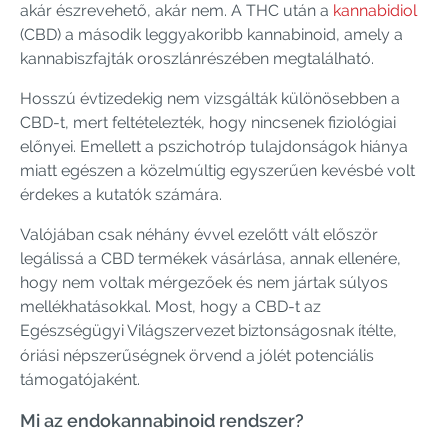
akár észrevehető, akár nem. A THC után a
kannabidiol
(CBD) a második leggyakoribb kannabinoid, amely a
kannabiszfajták oroszlánrészében megtalálható.
Hosszú évtizedekig nem vizsgálták különösebben a
CBD-t, mert feltételezték, hogy nincsenek fiziológiai
előnyei. Emellett a pszichotróp tulajdonságok hiánya
miatt egészen a közelmúltig egyszerűen kevésbé volt
érdekes a kutatók számára.
Valójában csak néhány évvel ezelőtt vált először
legálissá a CBD termékek vásárlása, annak ellenére,
hogy nem voltak mérgezőek és nem jártak súlyos
mellékhatásokkal. Most, hogy a CBD-t az
Egészségügyi Világszervezet
biztonságosnak ítélte,
óriási népszerűségnek örvend a jólét potenciális
támogatójaként.
Mi az endokannabinoid rendszer?