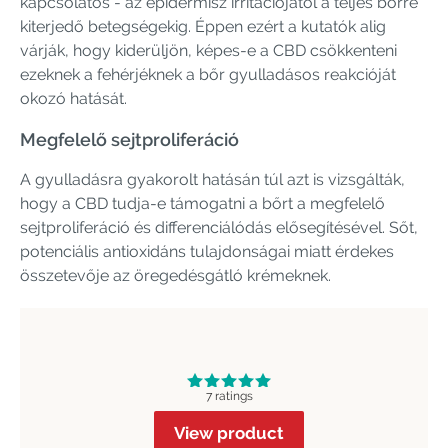
kapcsolatos - az epidermisz irritációjától a teljes bőrre
kiterjedő betegségekig. Éppen ezért a kutatók alig
várják, hogy kiderüljön, képes-e a CBD csökkenteni
ezeknek a fehérjéknek a bőr gyulladásos reakcióját
okozó hatását.
Megfelelő sejtproliferáció
A gyulladásra gyakorolt hatásán túl azt is vizsgálták,
hogy a CBD tudja-e támogatni a bőrt a megfelelő
sejtproliferáció és differenciálódás elősegítésével. Sőt,
potenciális antioxidáns tulajdonságai miatt érdekes
összetevője az öregedésgátló krémeknek.
7 ratings
View product