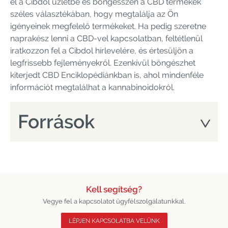
el a Cibdol üzletbe és böngésszen a CBD termékek
széles választékában, hogy megtalálja az Ön
igényeinek megfelelő termékeket. Ha pedig szeretne
naprakész lenni a CBD-vel kapcsolatban, feltétlenül
iratkozzon fel a Cibdol hírlevelére, és értesüljön a
legfrissebb fejleményekről. Ezenkívül böngészhet
kiterjedt CBD Enciklopédiánkban is, ahol mindenféle
információt megtalálhat a kannabinoidokról.
Források
Kell segítség?
Vegye fel a kapcsolatot ügyfélszolgálatunkkal.
LÉPJEN KAPCSOLATBA VELÜNK