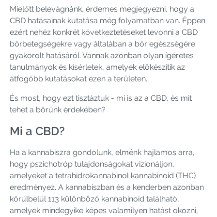
Mielőtt belevágnánk, érdemes megjegyezni, hogy a
CBD hatásainak kutatása még folyamatban van. Éppen
ezért nehéz konkrét következtetéseket levonni a CBD
bőrbetegségekre vagy általában a bőr egészségére
gyakorolt ​​hatásáról. Vannak azonban olyan ígéretes
tanulmányok és kísérletek, amelyek előkészítik az
átfogóbb kutatásokat ezen a területen.
És most, hogy ezt tisztáztuk - mi is az a CBD, és mit
tehet a bőrünk érdekében?
Mi a CBD?
Ha a kannabiszra gondolunk, elménk hajlamos arra,
hogy pszichotróp tulajdonságokat vízionáljon,
amelyeket a tetrahidrokannabinol kannabinoid (THC)
eredményez. A kannabiszban és a kenderben azonban
körülbelül 113 különböző kannabinoid található,
amelyek mindegyike képes valamilyen hatást okozni,