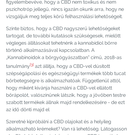
figyelembevéve, hogy a CBD nem toxikus és nem
pszichotróp jellegű, nincs igazán okunk arra, hogy ne
vizsgáljuk meg teljes körű felhasználási lehetőségeit.
Szinte biztos, hogy a CBD nagyszerű lehetőségeket
tartogat, de további kutatások szükségesek, mielőtt
végleges állításokat tehetnénk a kannabidiol bőrre
történő alkalmazásával kapcsolatban. A
„Kannabinoidok a bőrgyógyászatban” című, 2018-as
[3]
tanulmány
azt állítja, hogy a CBD-vel dúsított
szépségápolási és egészségügyi termékek több tucat
bőrbetegségre is alkalmazhatóak. Függetlenül attól,
hogy miként kívánja használni a CBD-vel ellátott
bőrápolót, valószínűnek látszik, hogy a jövőben testre
szabott termékek állnak majd rendelkezésére - de ezt
az idő dönti majd el
Szeretné kipróbálni a CBD olajokat és a helyileg
alkalmazható krémeket? Van rá lehetőség. Látogasson