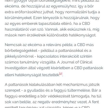
nem gyógyír olyan bőrbetegségekre, mint például az
ekcéma, de hozzájárul az egyensúlyhoz, így a bőr
extra erőforrásokhoz juthat, hogy normalizálni tudja a
körülményeket. Ezen tényezők is hozzájárulnak, hogy
az egyes emberek tapasztalata eltérő, ha a CBD
használatáról van szó. Vannak, akik esküsznek rá, míg
mások nem érzékelnek különösebb hatékonyságot.
Nemcsak az ekcéma a releváns példa; a CBD más
bőrbetegségekkel - például a pattanásokkal és a
pikkelysömörrel - kapcsolatos interakcióit szintén
számos tanulmány vizsgálta. A Journal of Clinical
Investigation által végzett kísérletben a CBD pattanások
[2]
elleni hatékonyságát tesztelték
.
A pattanások kialakulásában két mechanizmus játszik
szerepet - a gyulladás és a faggyú túltermelése. Bár a
faggyú eredetileg a bőr védekezését támogatja, ha túl
sok van belőle, az negatív eredményhez vezet. A fent
említett tanulmány azt vizsgálta, képes-e a CBD