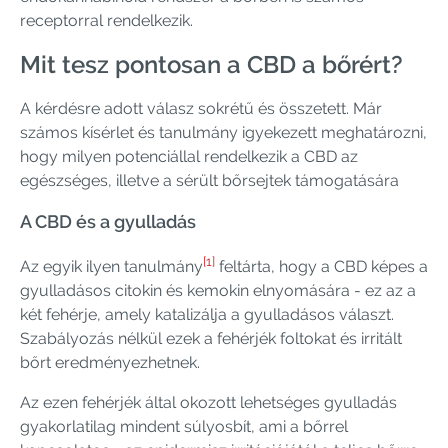
receptorral rendelkezik.
Mit tesz pontosan a CBD a bőrért?
A kérdésre adott válasz sokrétű és összetett. Már
számos kísérlet és tanulmány igyekezett meghatározni,
hogy milyen potenciállal rendelkezik a CBD az
egészséges, illetve a sérült bőrsejtek támogatására
A CBD és a gyulladás
[1]
Az egyik ilyen tanulmány
feltárta, hogy a CBD képes a
gyulladásos citokin és kemokin elnyomására - ez az a
két fehérje, amely katalizálja a gyulladásos választ.
Szabályozás nélkül ezek a fehérjék foltokat és irritált
bőrt eredményezhetnek.
Az ezen fehérjék által okozott lehetséges gyulladás
gyakorlatilag mindent súlyosbít, ami a bőrrel