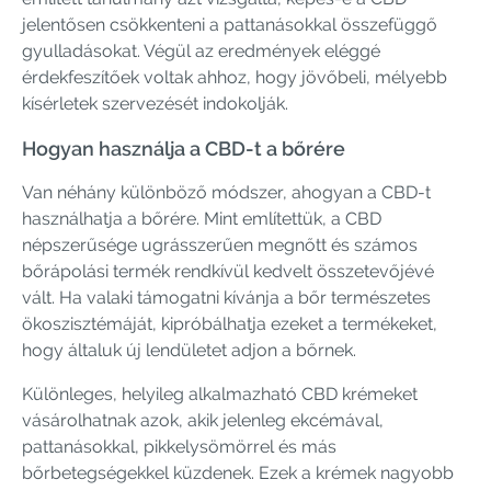
jelentősen csökkenteni a pattanásokkal összefüggő
gyulladásokat. Végül az eredmények eléggé
érdekfeszítőek voltak ahhoz, hogy jövőbeli, mélyebb
kísérletek szervezését indokolják.
Hogyan használja a CBD-t a bőrére
Van néhány különböző módszer, ahogyan a CBD-t
használhatja a bőrére. Mint említettük, a CBD
népszerűsége ugrásszerűen megnőtt és számos
bőrápolási termék rendkívül kedvelt összetevőjévé
vált. Ha valaki támogatni kívánja a bőr természetes
ökoszisztémáját, kipróbálhatja ezeket a termékeket,
hogy általuk új lendületet adjon a bőrnek.
Különleges, helyileg alkalmazható CBD krémeket
vásárolhatnak azok, akik jelenleg ekcémával,
pattanásokkal, pikkelysömörrel és más
bőrbetegségekkel küzdenek. Ezek a krémek nagyobb