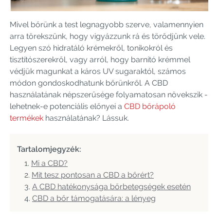
Mivel bőrünk a test legnagyobb szerve, valamennyien
arra törekszünk, hogy vigyázzunk rá és törődjünk vele.
Legyen szó hidratáló krémekről, tonikokról és
tisztítószerekről, vagy arról, hogy barnító krémmel
védjük magunkat a káros UV sugaraktól, számos
módon gondoskodhatunk bőrünkről. A CBD
használatának népszerűsége folyamatosan növekszik -
lehetnek-e potenciális előnyei a
CBD bőrápoló
termékek
használatának? Lássuk.
Tartalomjegyzék:
Mi a CBD?
Mit tesz pontosan a CBD a bőrért?
A CBD hatékonysága bőrbetegségek esetén
CBD a bőr támogatására: a lényeg