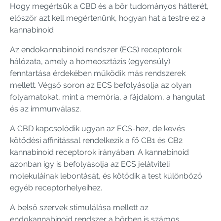
Hogy megértsük a CBD és a bőr tudományos hátterét,
először azt kell megértenünk, hogyan hat a testre ez a
kannabinoid
Az endokannabinoid rendszer (ECS) receptorok
hálózata, amely a homeosztázis (egyensúly)
fenntartása érdekében működik más rendszerek
mellett. Végső soron az ECS befolyásolja az olyan
folyamatokat, mint a memória, a fájdalom, a hangulat
és az immunválasz.
A CBD kapcsolódik ugyan az ECS-hez, de kevés
kötődési affinitással rendelkezik a fő CB1 és CB2
kannabinoid receptorok irányában. A kannabinoid
azonban így is befolyásolja az ECS jelátviteli
molekuláinak lebontását, és kötődik a test különböző
egyéb receptorhelyeihez.
A belső szervek stimulálása mellett az
endokannabinoid rendszer a bőrben is számos