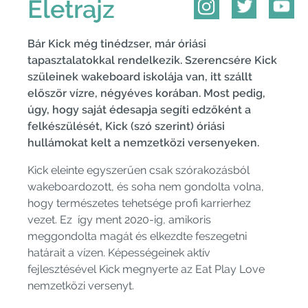
Életrajz
Bár Kick még tinédzser, már óriási
tapasztalatokkal rendelkezik. Szerencsére Kick
szüleinek wakeboard iskolája van, itt szállt
először vízre, négyéves korában. Most pedig,
úgy, hogy saját édesapja segíti edzőként a
felkészülését, Kick (szó szerint) óriási
hullámokat kelt a nemzetközi versenyeken.
Kick eleinte egyszerűen csak szórakozásból
wakeboardozott, és soha nem gondolta volna,
hogy természetes tehetsége profi karrierhez
vezet. Ez így ment 2020-ig, amikoris
meggondolta magát és elkezdte feszegetni
határait a vízen. Képességeinek aktív
fejlesztésével Kick megnyerte az Eat Play Love
nemzetközi versenyt.