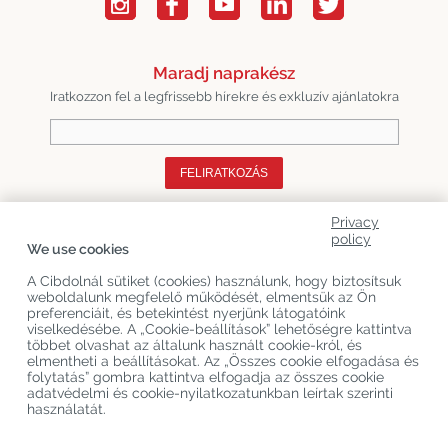
Maradj naprakész
Iratkozzon fel a legfrissebb hírekre és exkluzív ajánlatokra
FELIRATKOZÁS
Privacy
Rólunk
policy
We use cookies
Termékkategóriák
A Cibdolnál sütiket (cookies) használunk, hogy biztosítsuk
weboldalunk megfelelő működését, elmentsük az Ön
Vevőszolgálat
preferenciáit, és betekintést nyerjünk látogatóink
viselkedésébe. A „Cookie-beállítások” lehetőségre kattintva
Legújabb CBD Blogok
többet olvashat az általunk használt cookie-król, és
elmentheti a beállításokat. Az „Összes cookie elfogadása és
folytatás” gombra kattintva elfogadja az összes cookie
adatvédelmi és cookie-nyilatkozatunkban leírtak szerinti
Copyright
©
Cibdol
Last updated 07-08-2026
használatát.
Cibdol bv
, Handelsweg 1a, 5492NL Sint-Oedenrode, the Netherlands
KvK: 76495035 VAT: NL860644923B01