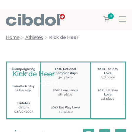
0
Home
Athletes
Kick de Heer
Állampolgárság
2016 National
2018 Eat Play
Kick de Heer
Dutch
Championships
Love
3rd place
3rd place
Wakeboard
Születési hely
Blitterswijk
2016 Low Lands
2021 Eat Play
5th place
Love
1st place
Születési
dátum
2017 Eat Play Love
03/10/2005
4th place