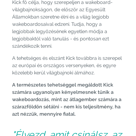
Kick fő célja, hogy szerepeljen a wakeboard-
világbajnokságon, de először az Egyesült
Államokban szeretne élni és a világ legjobb
wakeboardosaival edzeni. Tudja, hogy a
legjobbak legyőzésének egyetlen módja a
legjobbaktól való tanulás - és pontosan ezt
szándékozik tenni.
A tehetséges és elszánt Kick továbbra is szerepel
az európai és országos versenyeken, és egyre
közelebb kerül világbajnoki álmához.
A természetes tehetséggel megáldott Kick
számára ugyanolyan kényelmesnek tűnik a
wakeboardozás, mint az átlagember számára a
szárazföldön sétálni - nem kis teljesítmény, ha
azt nézzük, mennyire fiatal.
"Élvezd, amit csinálsz, az