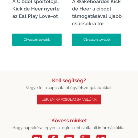
A Cibdol sportolója,
A Wakeboardos Kick
Kick de Heer nyerte
de Heer a cibdol
az Eat Play Love-ot
támogatásával újabb
csúcsokra tör
Olvasson tovább
Olvasson tovább
Kell segítség?
Vegye fel a kapcsolatot ügyfélszolgálatunkkal.
LÉPJEN KAPCSOLATBA VELÜNK
Kövess minket
Hogy naprakész legyen a legfrissebb vállalati információkkal